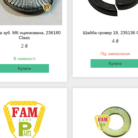
 зуб. М6 оцинкована, 236180
Шайба-гровер 18, 235136 
Claas
4 ₴
2 ₴
Під замовлення
В наявності
Купити
Купити