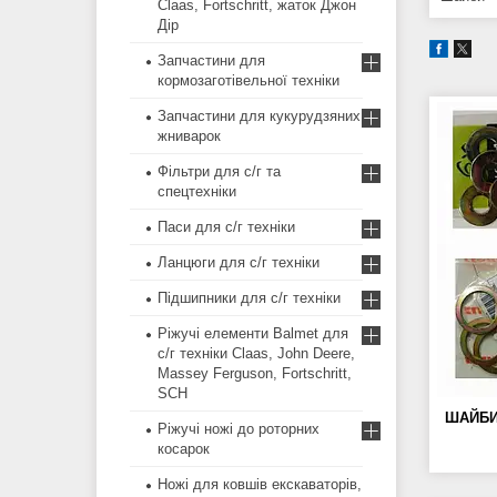
Claas, Fortschritt, жаток Джон
Дір
Запчастини для
кормозаготівельної техніки
Запчастини для кукурудзяних
жниварок
Фільтри для с/г та
спецтехніки
Паси для с/г техніки
Ланцюги для с/г техніки
Підшипники для с/г техніки
Ріжучі елементи Balmet для
с/г техніки Claas, John Deere,
Massey Ferguson, Fortschritt,
SCH
ШАЙБИ 
Ріжучі ножі до роторних
косарок
Ножі для ковшів екскаваторів,