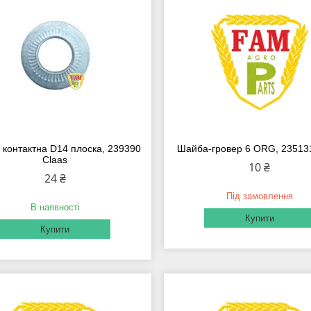
контактна D14 плоска, 239390
Шайба-гровер 6 ORG, 23513
Claas
10 ₴
24 ₴
Під замовлення
В наявності
Купити
Купити