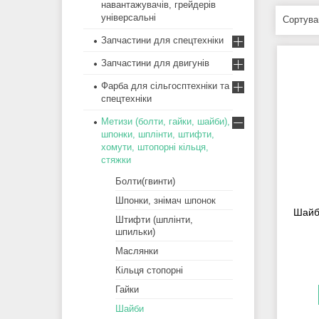
навантажувачів, грейдерів
універсальні
Запчастини для спецтехніки
Запчастини для двигунів
Фарба для сільгосптехніки та
спецтехніки
Метизи (болти, гайки, шайби),
шпонки, шплінти, штифти,
хомути, штопорні кільця,
стяжки
Болти(гвинти)
Шпонки, знімач шпонок
Шайб
Штифти (шплінти,
шпильки)
Маслянки
Кільця стопорні
Гайки
Шайби