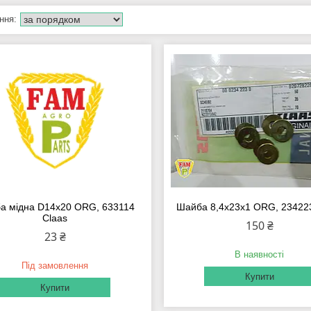
а мідна D14х20 ORG, 633114
Шайба 8,4х23х1 ORG, 23422
Claas
150 ₴
23 ₴
В наявності
Під замовлення
Купити
Купити