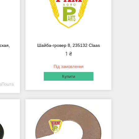
ская,
Шайба-гровер 8, 235132 Claas
1 ₴
Під замовлення
Купити
ваПошта