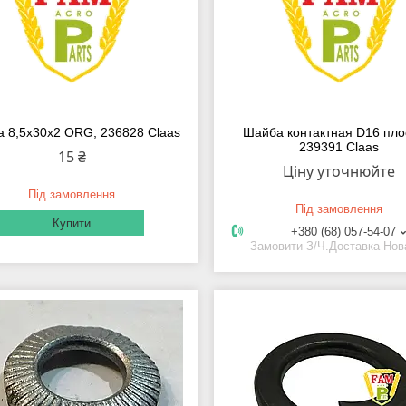
 8,5х30х2 ORG, 236828 Claas
Шайба контактная D16 пло
239391 Claas
15 ₴
Ціну уточнюйте
Під замовлення
Під замовлення
Купити
+380 (68) 057-54-07
Замовити З/Ч.Доставка Но