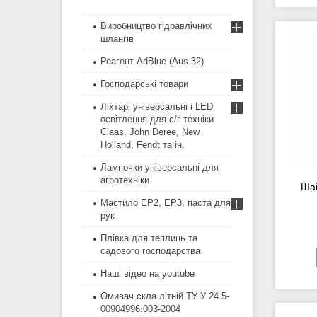
Виробництво гідравлічних
шлангів
Реагент AdBlue (Aus 32)
Господарські товари
Ліхтарі універсальні і LED
освітлення для с/г техніки
Claas, John Deree, New
Holland, Fendt та ін.
Лампочки універсальні для
агротехніки
Шай
Мастило EP2, EP3, паста для
рук
Плівка для теплиць та
садового господарства
Наші відео на youtube
Омивач скла літній ТУ У 24.5-
00904996.003-2004