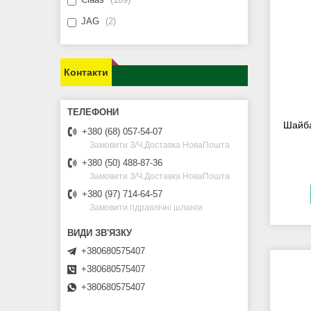
JAG
2
Контакти
Шайба
+380 (68) 057-54-07
Замовити З/Ч.Доставка НоваПошта
+380 (50) 488-87-36
Замовити З/Ч.Доставка НоваПошта
+380 (97) 714-64-57
Замовити гідравлічні шланги
+380680575407
+380680575407
+380680575407