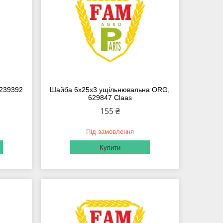
 239392
Шайба 6х25х3 ущільнювальна ORG,
629847 Claas
155 ₴
Під замовлення
Купити