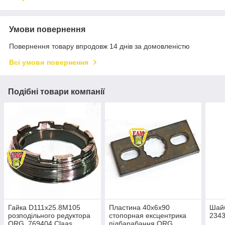
Умови повернення
Повернення товару впродовж 14 днів за домовленістю
Всі умови повернення
Подібні товари компанії
Гайка D111х25.8М105
Пластина 40х6х90
Шай
розподільного редуктора
стопорная ексцентрика
2343
ORG, 769404 Claas
підбарабання ORG,