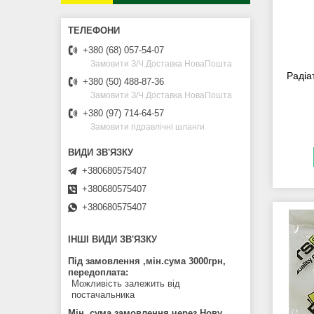
+380 (68) 057-54-07
Замовити З/Ч.Доставка НоваПошта
Радіа
+380 (50) 488-87-36
Замовити З/Ч.Доставка НоваПошта
+380 (97) 714-64-57
Замовити гідравлічні шланги
+380680575407
+380680575407
+380680575407
ІНШІ ВИДИ ЗВ'ЯЗКУ
Під замовлення ,мін.сума 3000грн,
передоплата
Можливість залежить від
постачальника
Мін. сума замовлення через Нову