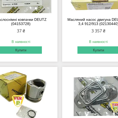
слоснімні ковпачки DEUTZ
Масляний насос двигуна DE
(04153728)
3,4 912/913 (02130440
37 ₴
3 357 ₴
В наявності
В наявності
Купити
Купити