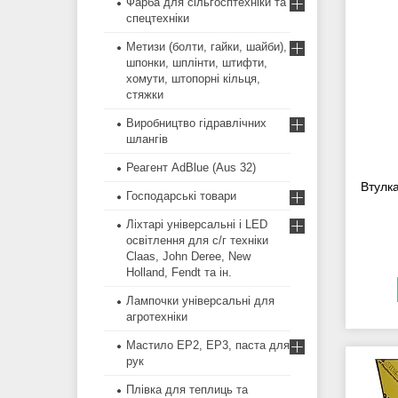
Фарба для сільгосптехніки та
спецтехніки
Метизи (болти, гайки, шайби),
шпонки, шплінти, штифти,
хомути, штопорні кільця,
стяжки
Виробництво гідравлічних
шлангів
Реагент AdBlue (Aus 32)
Втулк
Господарські товари
Ліхтарі універсальні і LED
освітлення для с/г техніки
Claas, John Deree, New
Holland, Fendt та ін.
Лампочки універсальні для
агротехніки
Мастило EP2, EP3, паста для
рук
Плівка для теплиць та