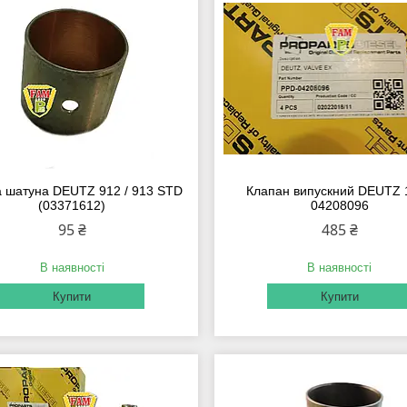
а шатуна DEUTZ 912 / 913 STD
Клапан випускний DEUTZ 
(03371612)
04208096
95 ₴
485 ₴
В наявності
В наявності
Купити
Купити