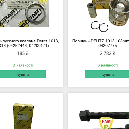
випускного клапана Deutz 1013,
Поршень DEUTZ 1013 108mm
013 (04252443, 04200171)
04207775
185 ₴
2 782 ₴
В наявності
В наявності
Купити
Купити