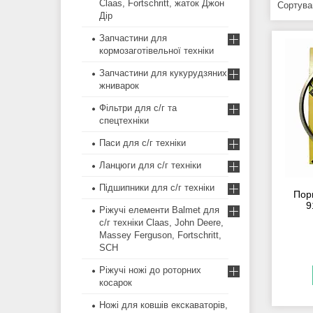
Claas, Fortschritt, жаток Джон
Дір
Запчастини для
кормозаготівельної техніки
Запчастини для кукурудзяних
жниварок
Фільтри для с/г та
спецтехніки
Паси для с/г техніки
Ланцюги для с/г техніки
Підшипники для с/г техніки
Пор
9
Ріжучі елементи Balmet для
с/г техніки Claas, John Deere,
Massey Ferguson, Fortschritt,
SCH
Ріжучі ножі до роторних
косарок
Ножі для ковшів екскаваторів,