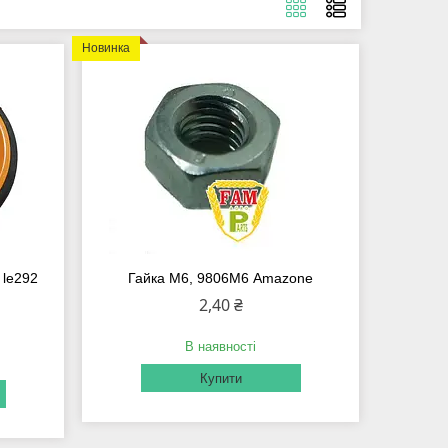
Новинка
 le292
Гайка М6, 9806М6 Amazone
2,40 ₴
В наявності
Купити