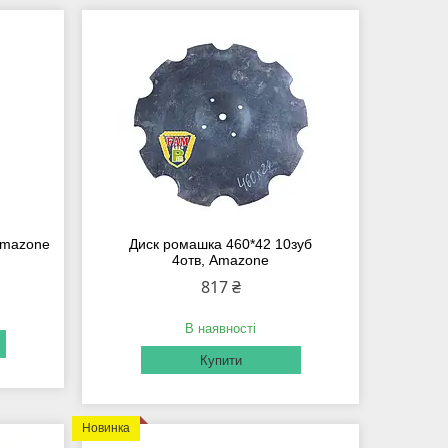
Amazone
Диск ромашка 460*42 10зуб
4отв, Amazone
817 ₴
В наявності
Купити
Новинка