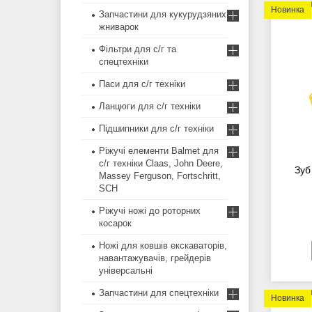
Новинка
Запчастини для кукурудзяних
жниварок
Фільтри для с/г та
спецтехніки
Паси для с/г техніки
Ланцюги для с/г техніки
Підшипники для с/г техніки
Ріжучі елементи Balmet для
с/г техніки Claas, John Deere,
Зуб
Massey Ferguson, Fortschritt,
SCH
Ріжучі ножі до роторних
косарок
Ножі для ковшів екскаваторів,
навантажувачів, грейдерів
універсальні
Запчастини для спецтехніки
Новинка