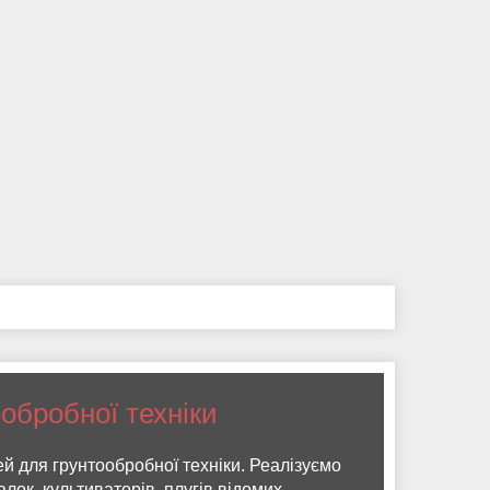
ообробної техніки
 для грунтообробної техніки. Реалізуємо
лок, культиваторів, плугів відомих