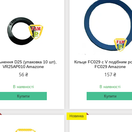
ьнення D25 (упаковка 10 шт),
Кільце FC029 c V подібним ро
VR25AP010 Amazone
FC029 Amazone
56 ₴
157 ₴
В наявності
В наявності
Купити
Купити
Новинка