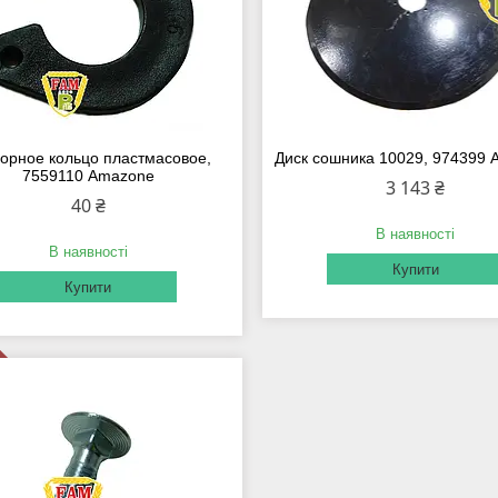
орное кольцо пластмасовое,
Диск сошника 10029, 974399
7559110 Amazone
3 143 ₴
40 ₴
В наявності
В наявності
Купити
Купити