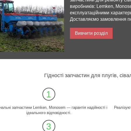
виробників: Lemken, Mono
експлуатаційними характери
Доставляємо замовлення по 
Вивчити розділ
Гідності запчастин для плугів, сіва
1
нальні запчастини Lemken, Monosem — гарантія надійності і
Реалізую
ідеального відповідності.
3