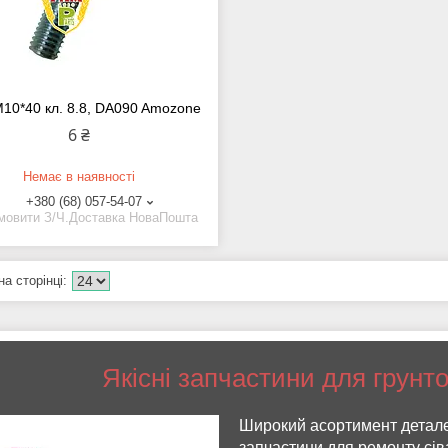
M10*40 кл. 8.8, DA090 Amozone
6 ₴
Немає в наявності
+380 (68) 057-54-07
мовити З/Ч.Доставка НоваПошта
Якісні запчастини для грунт
Широкий асортимент деталей
запчастини для ремонту сіва