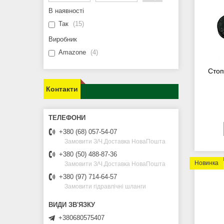
В наявності
Так
15
Виробник
Amazone
4
Стоп
Контакти
+380 (68) 057-54-07
Замовити З/Ч.Доставка НоваПошта
+380 (50) 488-87-36
Новинка
Замовити З/Ч.Доставка НоваПошта
+380 (97) 714-64-57
Замовити гідравлічні шланги
+380680575407