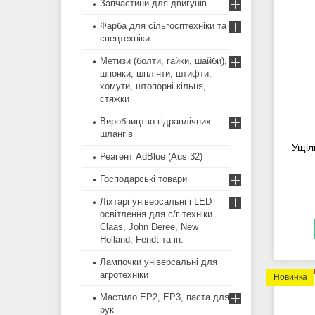
Запчастини для двигунів
Фарба для сільгосптехніки та
спецтехніки
Метизи (болти, гайки, шайби),
шпонки, шплінти, штифти,
хомути, штопорні кільця,
стяжки
Виробництво гідравлічних
шлангів
Ущіл
Реагент AdBlue (Aus 32)
Господарські товари
Ліхтарі універсальні і LED
освітлення для с/г техніки
Claas, John Deree, New
Holland, Fendt та ін.
Лампочки універсальні для
агротехніки
Новинка
Мастило EP2, EP3, паста для
рук