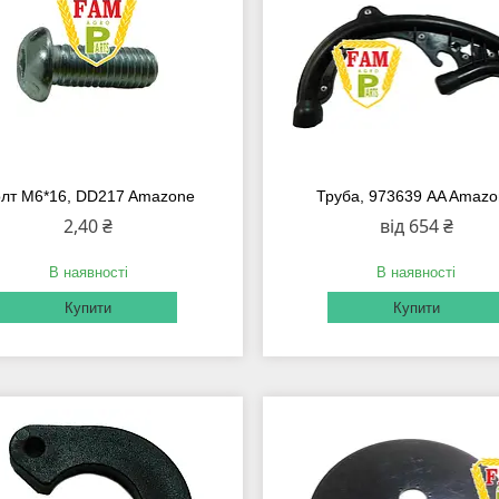
лт M6*16, DD217 Amazone
Труба, 973639 AA Amaz
2,40 ₴
від 654 ₴
В наявності
В наявності
Купити
Купити