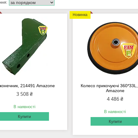
Новинка
конечник, 214491 Amazone
Колесо прикочуючі 360*33L,
Amazone
3 508 ₴
4 486 ₴
В наявності
В наявності
Купити
Купити