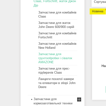
Claas, Fortschritt, жаток Джон
Дір
Новинка
Запчастини для комбайнів
Claas
Запчастини для жаток
John Deere 600/900 серій
Запчастини для комбайнів
Fortschritt
Запчастини для комбайнів
New Holland
Запчастини для
грунтообробки і сівалок
AMAZONE
На
Запчастини для прес-
підбирачів Claas
Ланцюги похилої камери
та елеватори в зборі John
Deere
Запчастини для
кормозаготівельної техніки