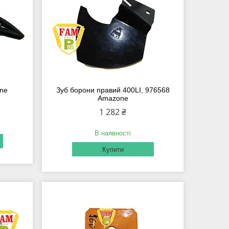
one
Зуб борони правий 400LI, 976568
Amazone
1 282 ₴
В наявності
Купити