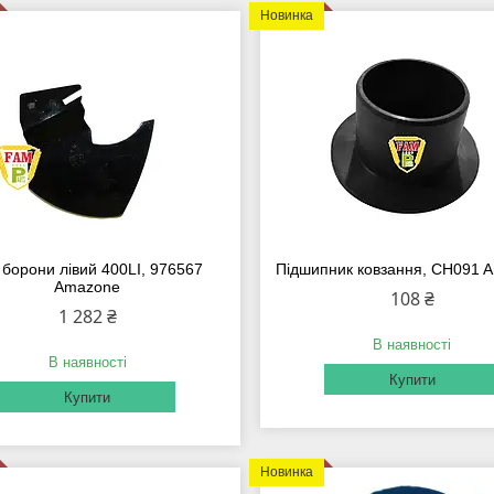
Новинка
 борони лівий 400LI, 976567
Підшипник ковзання, CH091 
Amazone
108 ₴
1 282 ₴
В наявності
В наявності
Купити
Купити
Новинка