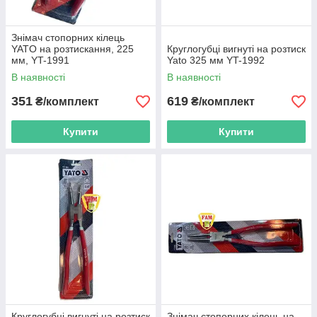
Знімач стопорних кілець
YATO на розтискання, 225
Круглогубці вигнуті на розтиск
мм, YT-1991
Yato 325 мм YT-1992
В наявності
В наявності
351
619
₴/комплект
₴/комплект
Купити
Купити
Круглогубці вигнуті на розтиск
Знімач стопорних кілець на