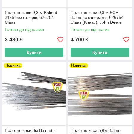
Полотно коси 9,3 м Balmet
Полотно коси 9,3 м SCH
21x6 без отворів, 626754
Balmet з отворами, 626754
Claas
Claas (Клаас), John Deere
Готово до відправки
Готово до відправки
3 430
4 700
₴
₴
Купити
Купити
Новинка
Новинка
Полотно коси 8м Balmet з
Полотно коси 5,6м Balmet