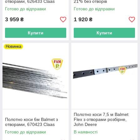
отворами, 626433 Claas
21*6 без отворів
Готово до відправки
Готово до відправки
3 959
1 920
₴
₴
Купити
Купити
Новинка
Полотно коси 7,5 м Balmet
Полотно коси 6м Balmet з
Flex з отворами розбірне,
отворами, 670423 Claas
John Deere
Готово до відправки
В наявності