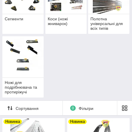
Сегменти
Коси (ножі
Полотна
жниварок)
універсальні для
всіх типів
жниварок
Ножі для
подрібнювача та
протиріжучі
Сортування
0
Фільтри
Новинка
Новинка