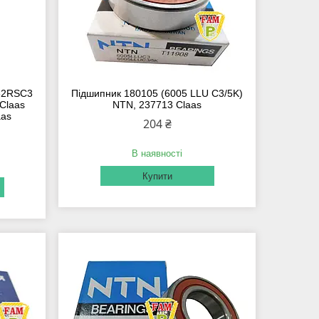
62RSC3
Підшипник 180105 (6005 LLU С3/5K)
 Claas
NTN, 237713 Claas
aas
204 ₴
В наявності
Купити