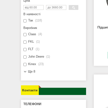
Ціна
В наявності
Так
118
Підшип
Виробник
Claas
4
FKL
1
FLT
1
John Deere
1
Kinex
23
Ще 8
Контакти