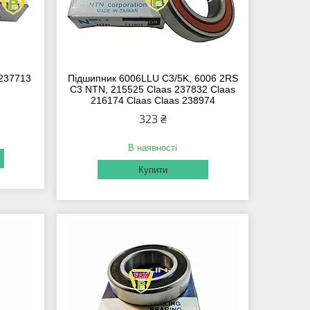
 237713
Підшипник 6006LLU C3/5K, 6006 2RS
C3 NTN, 215525 Claas 237832 Claas
216174 Claas Claas 238974
323 ₴
В наявності
Купити