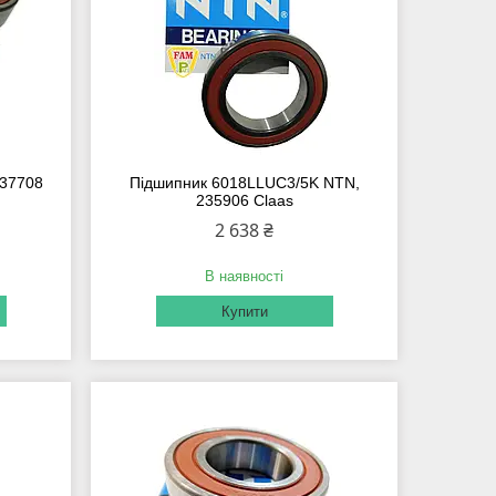
237708
Підшипник 6018LLUC3/5K NTN,
235906 Claas
2 638 ₴
В наявності
Купити