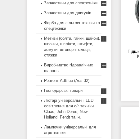
Запчастини для спецтехніки
Запчастини для двигунів
Фарба для сільгосптехніки та
спецтехніки
Метизи (болти, гайки, шайби),
шпонки, шплінти, штифти,
хомути, штопорні кільця,
Підш
стяжки
Виробництво гідравлічних
шлангів
Реагент AdBlue (Aus 32)
Господарські товари
Ліхтарі універсальні і LED
освітлення для с/г техніки
Claas, John Deree, New
Holland, Fendt та ін.
Лампочки універсальні для
агротехніки