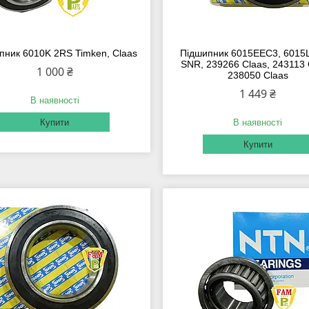
пник 6010K 2RS Timken, Claas
Підшипник 6015EEC3, 6015
SNR, 239266 Claas, 243113 
1 000 ₴
238050 Claas
1 449 ₴
В наявності
Купити
В наявності
Купити