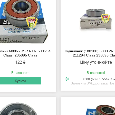
пник 6000-2RSR NTN, 211294
Підшипник (180100) 6000 2R
Claas, 235895 Claas
211294 Claas 235895 Cl
122 ₴
Ціну уточнюйте
В наявності
В наявності
+380 (68) 057-54-07
Купити
Замовити З/Ч.Доставка Но