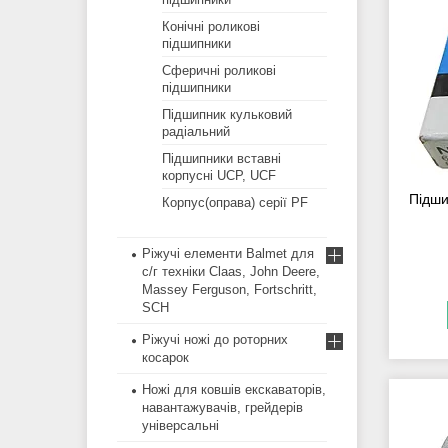
Конічні роликові
підшипники
Сферичні роликові
підшипники
Підшипник кульковий
радіальний
Підшипники вставні
корпусні UCP, UCF
Підши
Корпус(оправа) серії PF
Ріжучі елементи Balmet для
с/г техніки Claas, John Deere,
Massey Ferguson, Fortschritt,
SCH
Ріжучі ножі до роторних
косарок
Ножі для ковшів екскаваторів,
навантажувачів, грейдерів
універсальні