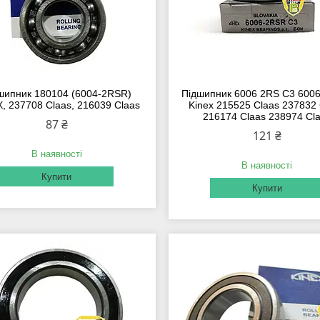
шипник 180104 (6004-2RSR)
Підшипник 6006 2RS C3 600
, 237708 Claas, 216039 Claas
Kinex 215525 Claas 237832
216174 Claas 238974 Cl
87 ₴
121 ₴
В наявності
В наявності
Купити
Купити