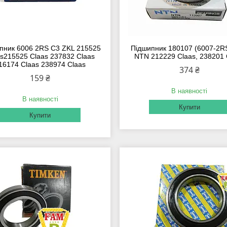
пник 6006 2RS C3 ZKL 215525
Підшипник 180107 (6007-2R
as215525 Claas 237832 Claas
NTN 212229 Claas, 238201 
16174 Claas 238974 Claas
374 ₴
159 ₴
В наявності
В наявності
Купити
Купити