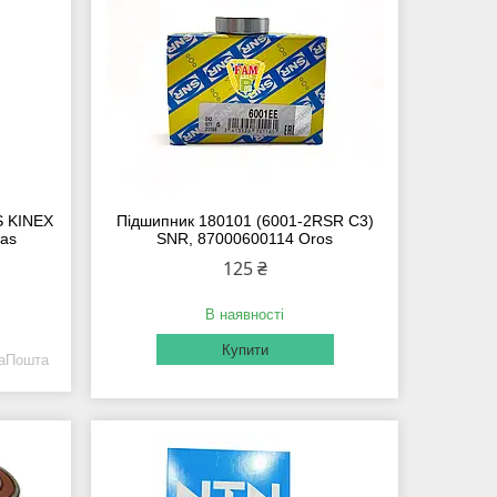
S KINEX
Підшипник 180101 (6001-2RSR C3)
aas
SNR, 87000600114 Oros
125 ₴
В наявності
Купити
ваПошта