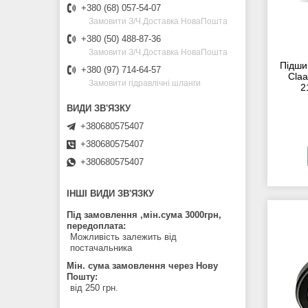
+380 (68) 057-54-07
Замовити З/Ч.Доставка НоваПошта
+380 (50) 488-87-36
Замовити З/Ч.Доставка НоваПошта
Підши
+380 (97) 714-64-57
Cla
Замовити гідравлічні шланги
2
+380680575407
+380680575407
+380680575407
ІНШІ ВИДИ ЗВ'ЯЗКУ
Під замовлення ,мін.сума 3000грн,
передоплата
Можливість залежить від
постачальника
Мін. сума замовлення через Нову
Пошту
від 250 грн.