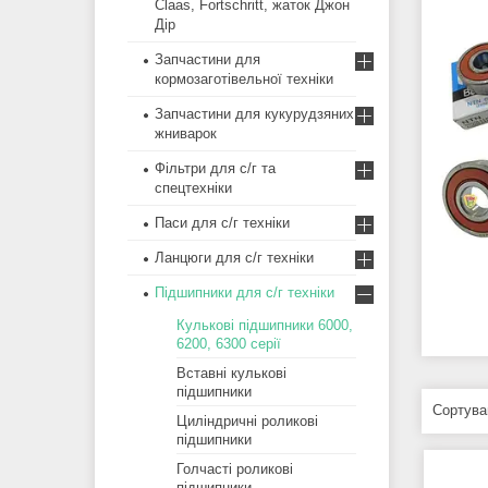
Claas, Fortschritt, жаток Джон
Дір
Запчастини для
кормозаготівельної техніки
Запчастини для кукурудзяних
жниварок
Фільтри для с/г та
спецтехніки
Паси для с/г техніки
Ланцюги для с/г техніки
Підшипники для с/г техніки
Кулькові підшипники 6000,
6200, 6300 серії
Вставні кулькові
підшипники
Циліндричні роликові
підшипники
Голчасті роликові
підшипники