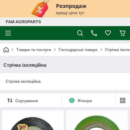
FAM AGROPARTS
Товари та послуги
Господарські товари
Стрічка ізол
Стрічка ізоляційна
Стрічка ізоляційна
Сортування
0
Фільтри