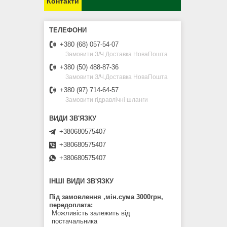
Контакти
+380 (68) 057-54-07
Замовити З/Ч.Доставка НоваПошта
+380 (50) 488-87-36
Замовити З/Ч.Доставка НоваПошта
+380 (97) 714-64-57
Замовити гідравлічні шланги
+380680575407
+380680575407
+380680575407
ІНШІ ВИДИ ЗВ'ЯЗКУ
Під замовлення ,мін.сума 3000грн,
передоплата
Можливість залежить від
постачальника