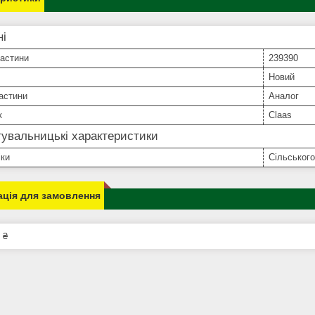
ні
частини
239390
Новий
астини
Аналог
к
Claas
увальницькі характеристики
іки
Сільського
ція для замовлення
 ₴