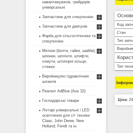
навантажувачів, грейдерів
універсальні
Основ
Запчастини для спецтехніки
Код зап
Запчастини для двигунів
Стан
Фарба для сільгосптехніки та
Тип запч
спецтехніки
Виробни
Метизи (болти, гайки, шайби),
шпонки, шплінти, штифти,
Корист
хомути, штопорні кільця,
Тип техн
стяжки
Виробництво гідравлічних
шлангів
Інформа
Реагент AdBlue (Aus 32)
Ціна:
24
Господарські товари
Ліхтарі універсальні і LED
освітлення для с/г техніки
Claas, John Deree, New
Holland, Fendt та ін.