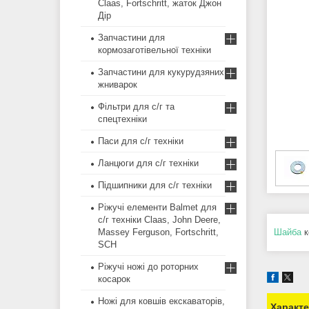
Claas, Fortschritt, жаток Джон
Дір
Запчастини для
кормозаготівельної техніки
Запчастини для кукурудзяних
жниварок
Фільтри для с/г та
спецтехніки
Паси для с/г техніки
Ланцюги для с/г техніки
Підшипники для с/г техніки
Ріжучі елементи Balmet для
с/г техніки Claas, John Deere,
Massey Ferguson, Fortschritt,
Шайба
к
SCH
Ріжучі ножі до роторних
косарок
Ножі для ковшів екскаваторів,
Характ