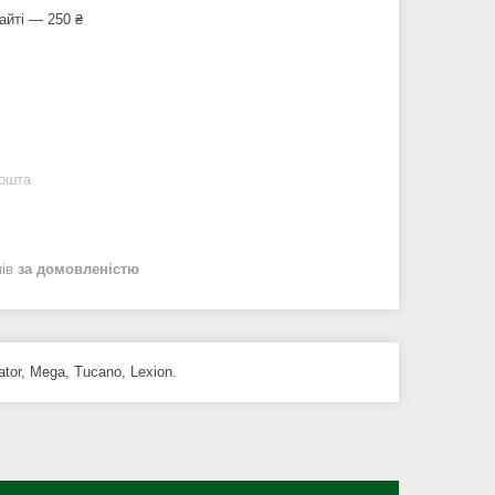
айті — 250 ₴
Пошта
нів
за домовленістю
tor, Mega, Tucano, Lexion.