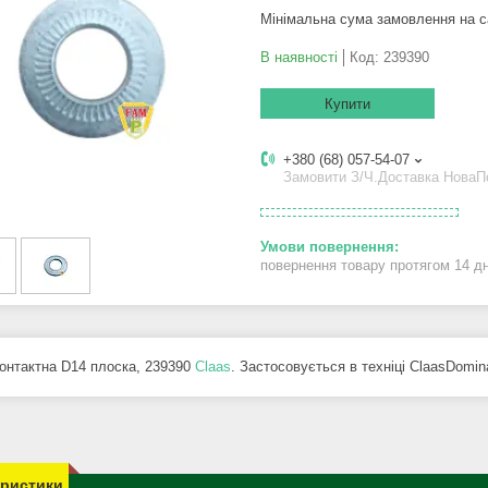
Мінімальна сума замовлення на с
В наявності
Код:
239390
Купити
+380 (68) 057-54-07
Замовити З/Ч.Доставка Нова
повернення товару протягом 14 д
онтактна D14 плоска, 239390
Claas
. Застосовується в техніці ClaasDomina
еристики