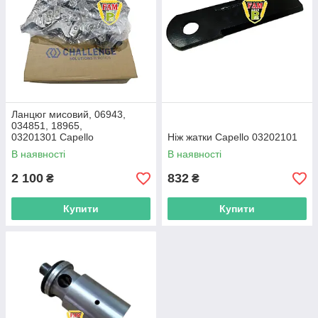
Ланцюг мисовий, 06943,
034851, 18965,
03201301 Capello
Ніж жатки Capello 03202101
В наявності
В наявності
2 100
832
₴
₴
Купити
Купити