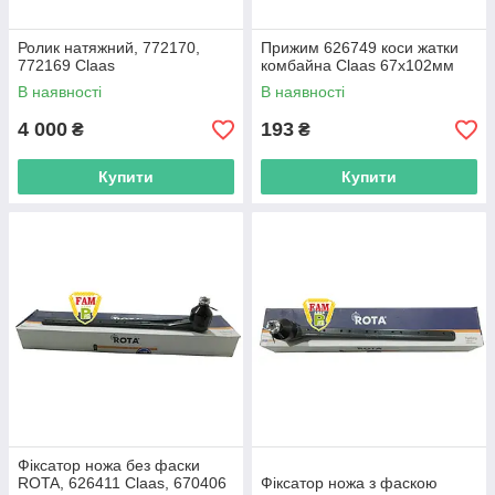
Ролик натяжний, 772170,
Прижим 626749 коси жатки
772169 Claas
комбайна Claas 67х102мм
В наявності
В наявності
4 000
193
₴
₴
Купити
Купити
Фіксатор ножа без фаски
ROTA, 626411 Claas, 670406
Фіксатор ножа з фаскою