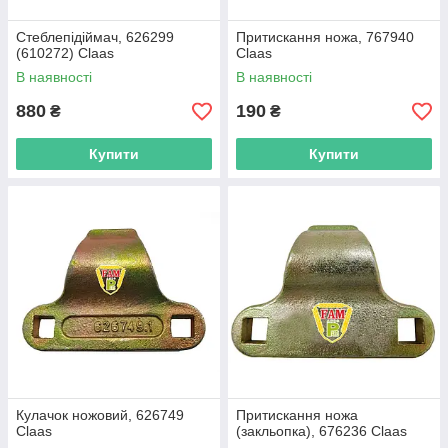
Стеблепідіймач, 626299
Притискання ножа, 767940
(610272) Claas
Claas
В наявності
В наявності
880
190
₴
₴
Купити
Купити
Кулачок ножовий, 626749
Притискання ножа
Claas
(закльопка), 676236 Claas