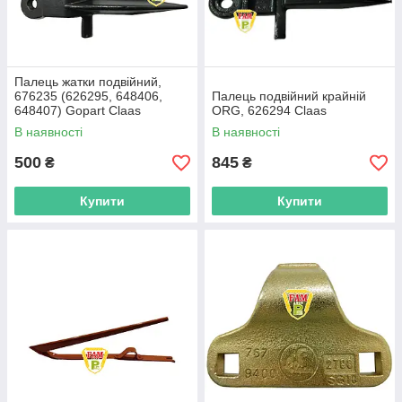
Палець жатки подвійний,
676235 (626295, 648406,
Палець подвійний крайній
648407) Gopart Claas
ORG, 626294 Claas
В наявності
В наявності
500
845
₴
₴
Купити
Купити