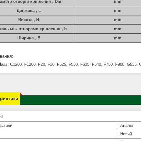
іаметр отворів кріплення , Dm
mm
Довжина , L
mm
Висота , H
mm
тань між отворами кріплення , b
mm
Ширина , B
mm
вання:
aas: C1200, F1200, F20, F30, F525, F530, F535, F540, F750, F900, G535, 
еристики
ні
астини
Аналог
Новий