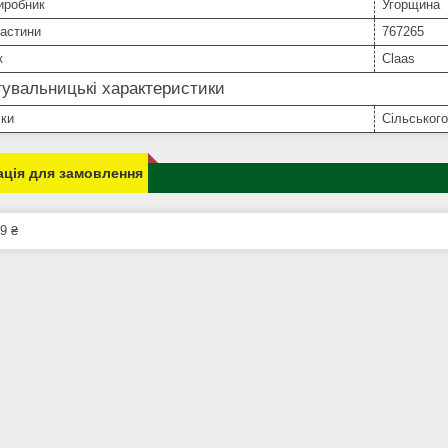
иробник
Угорщина
частини
767265
к
Claas
увальницькі характеристики
іки
Сільського
ція для замовлення
9 ₴