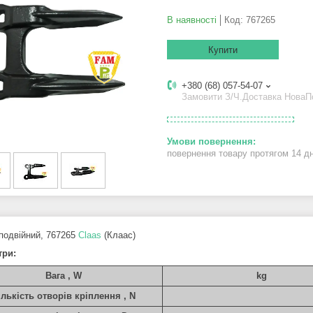
В наявності
Код:
767265
Купити
+380 (68) 057-54-07
Замовити З/Ч.Доставка Нова
повернення товару протягом 14 д
подвійний, 767265
Claas
(Клаас)
три:
Вага , W
kg
ількість отворів кріплення , N