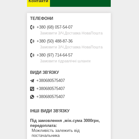
Контакти
+380 (68) 057-54-07
Замовити З/Ч.Доставка НоваПошта
+380 (50) 488-87-36
Замовити З/Ч.Доставка НоваПошта
+380 (97) 714-64-57
Замовити гідравлічні шланги
+380680575407
+380680575407
+380680575407
ІНШІ ВИДИ ЗВ'ЯЗКУ
Під замовлення ,мін.сума 3000грн,
передоплата
Можливість залежить від
постачальника