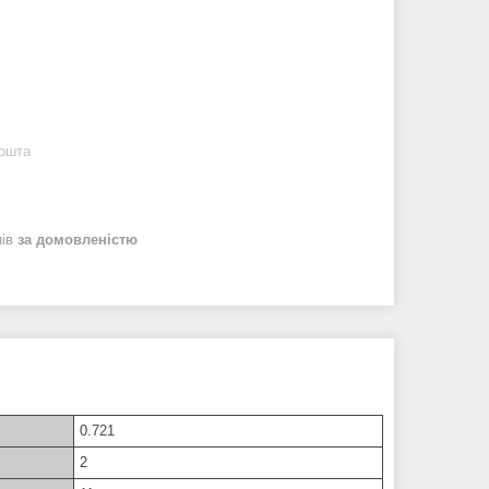
Пошта
нів
за домовленістю
0.721
2