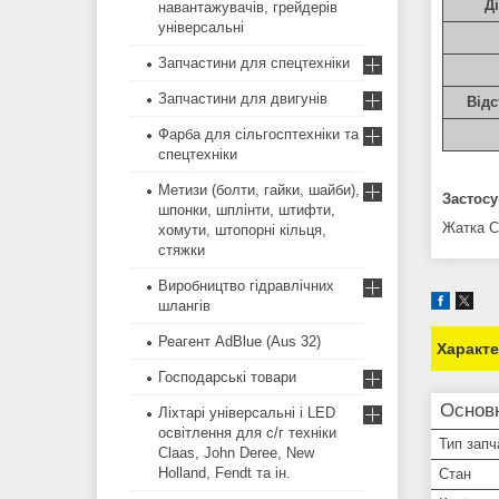
Д
навантажувачів, грейдерів
універсальні
Запчастини для спецтехніки
Запчастини для двигунів
Відс
Фарба для сільгосптехніки та
спецтехніки
Метизи (болти, гайки, шайби),
Застосу
шпонки, шплінти, штифти,
Жатка Cl
хомути, штопорні кільця,
стяжки
Виробництво гідравлічних
шлангів
Реагент AdBlue (Aus 32)
Характ
Господарські товари
Основ
Ліхтарі універсальні і LED
освітлення для с/г техніки
Тип запч
Claas, John Deree, New
Holland, Fendt та ін.
Стан