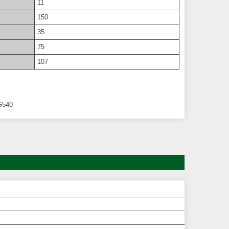
11
150
35
75
107
G540