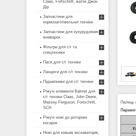
Claas, Fortschritt, жаток Джон
Дір
Запчастини для
кормозаготівельної техніки
Запчастини для кукурудзяних
жниварок
Фільтри для с/г та
спецтехніки
Паси для с/г техніки
Ланцюги для с/г техніки
Підшипники для с/г техніки
Ріжучі елементи Balmet для
с/г техніки Claas, John Deere,
Massey Ferguson, Fortschritt,
Палець 
SCH
Параме
Ріжучі ножі до роторних
косарок
К
Ножі для ковшів екскаваторів,