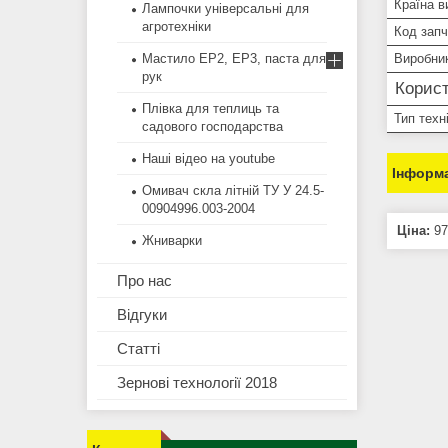
Країна в
Лампочки універсальні для
агротехніки
Код зап
Мастило EP2, EP3, паста для
Виробни
рук
Корист
Плівка для теплиць та
Тип техн
садового господарства
Наші відео на youtube
Інформа
Омивач скла літній ТУ У 24.5-
00904996.003-2004
Ціна:
97
Жниварки
Про нас
Відгуки
Статті
Зернові технології 2018