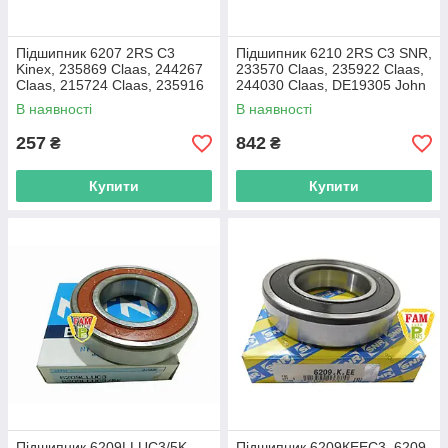
Підшипник 6207 2RS С3
Підшипник 6210 2RS C3 SNR,
Kinex, 235869 Claas, 244267
233570 Claas, 235922 Claas,
Claas, 215724 Claas, 235916
244030 Claas, DE19305 John
Claas
Deere
В наявності
В наявності
257
842
₴
₴
Купити
Купити
Підшипник 6209LLUC3/5K,
Підшипник 6209КEEC3, 6209