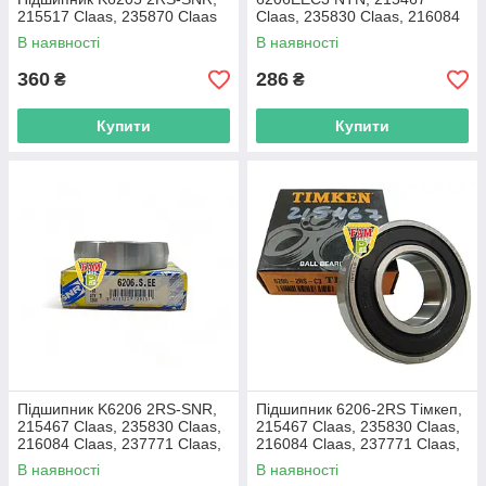
215517 Claas, 235870 Claas
Claas, 235830 Claas, 216084
Claas, 237771 Claas, 233117
В наявності
В наявності
Claas
360
286
₴
₴
Купити
Купити
Підшипник K6206 2RS-SNR,
Підшипник 6206-2RS Тімкеп,
215467 Claas, 235830 Claas,
215467 Claas, 235830 Claas,
216084 Claas, 237771 Claas,
216084 Claas, 237771 Claas,
233117 Claas
233117 Claas
В наявності
В наявності