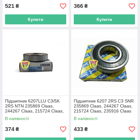
521
366
₴
₴
Купити
Купити
Підшипник 6207LLU C3/5K
Підшипник 6207 2RS С3 SNR
2RS NTN 235869 Claas,
235869 Claas, 244267 Claas,
244267 Claas, 215724 Claas,
215724 Claas, 235916 Claas
235916 Claas
В наявності
В наявності
374
433
₴
₴