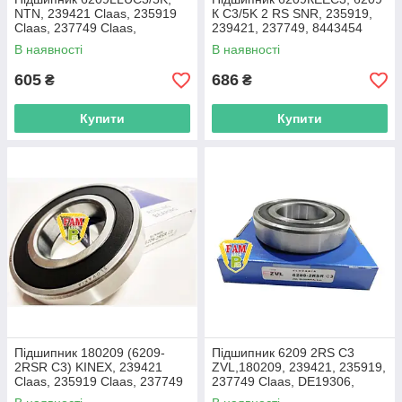
NTN, 239421 Claas, 235919
К C3/5K 2 RS SNR, 235919,
Claas, 237749 Claas,
239421, 237749, 8443454
DE19306, JD9245 John Deere
New Holland
В наявності
В наявності
605
686
₴
₴
Купити
Купити
Підшипник 180209 (6209-
Підшипник 6209 2RS C3
2RSR C3) KINEX, 239421
ZVL,180209, 239421, 235919,
Claas, 235919 Claas, 237749
237749 Claas, DE19306,
Claas
JD9245 John Deere