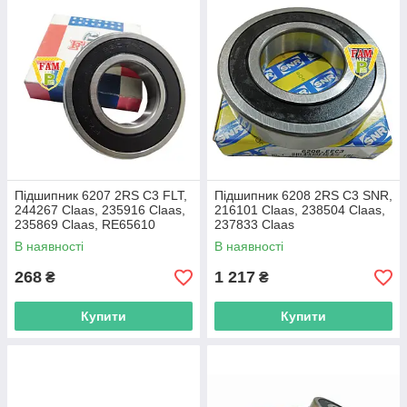
Підшипник 6207 2RS C3 FLT,
Підшипник 6208 2RS C3 SNR,
244267 Claas, 235916 Claas,
216101 Claas, 238504 Claas,
235869 Claas, RE65610
237833 Claas
В наявності
В наявності
268
1 217
₴
₴
Купити
Купити