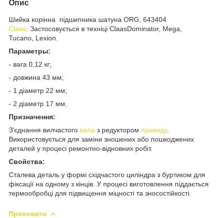
Опис
Шийка корінна підшипника шатуна ORG, 643404
Claas
. Застосовується в техніці ClaasDominator, Mega,
Tucano, Lexion.
Параметры:
- вага 0,12 кг;
- довжина 43 мм;
- 1 діаметр 22 мм;
- 2 діаметр 17 мм.
Призначення:
З'єднання вилчастого
вала
з редуктором
приводу
.
Використовується для заміни зношених або пошкоджених
деталей у процесі ремонтно-відновних робіт.
Свойства:
Сталева деталь у формі східчастого циліндра з буртиком для
фіксації на одному з кінців. У процесі виготовлення піддається
термообробці для підвищення міцності та зносостійкості.
Приховати