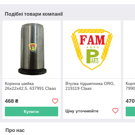
Подібні товари компанії
Корінна шийка
Втулка підшипника ORG,
Корп
26х22х42,5, 637991 Claas
219119 Claas
7990
468
470
₴
Ціну уточнюйте
Купити
Про нас