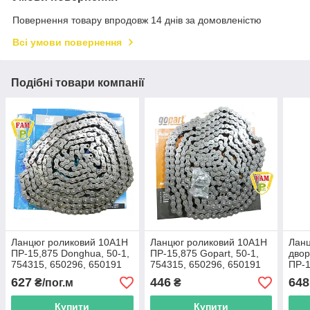
Повернення товару впродовж 14 днів за домовленістю
Всі умови повернення
Подібні товари компанії
Ланцюг роликовий 10А1H
Ланцюг роликовий 10А1H
Ланц
ПР-15,875 Donghua, 50-1,
ПР-15,875 Gopart, 50-1,
дво
754315, 650296, 650191
754315, 650296, 650191
ПР-1
Claas, AH126007 John
Claas, AH126007 John
10B-
627
446
648
₴/пог.м
₴
Deree
Deree
Купити
Купити