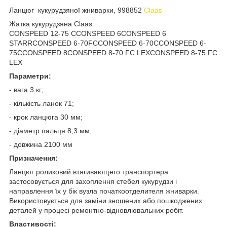
Ланцюг кукурудзяної жниварки, 998852
Claas
Жатка кукурудзяна Claas:
CONSPEED 12-75 CCONSPEED 6CONSPEED 6
STARRCONSPEED 6-70FCCONSPEED 6-70CCONSPEED 6-
75CCONSPEED 8CONSPEED 8-70 FC LEXCONSPEED 8-75 FC
LEX
Параметри:
- вага 3 кг;
- кількість ланок 71;
- крок ланцюга 30 мм;
- діаметр пальця 8,3 мм;
- довжина 2100 мм
Призначення:
Ланцюг роликовий втягивающего транспортера
застосовується для захоплення стебел кукурудзи і
направлення їх у бік вузла початкоотделителя жниварки.
Використовується для заміни зношених або пошкоджених
деталей у процесі ремонтно-відновлювальних робіт.
Властивості: