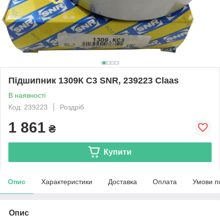
Підшипник 1309К C3 SNR, 239223 Claas
В наявності
Код: 239223
Роздріб
1 861
₴
Купити
Опис
Характеристики
Доставка
Оплата
Умови п
Опис