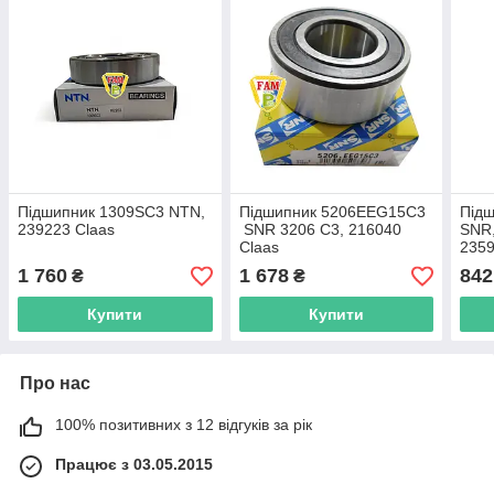
Підшипник 1309SC3 NTN,
Підшипник 5206EEG15C3
Підш
239223 Claas
SNR 3206 C3, 216040
SNR,
Claas
2359
Claa
1 760
1 678
842
₴
₴
Dee
Купити
Купити
Про нас
100% позитивних з 12 відгуків за рік
Працює з 03.05.2015