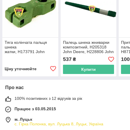
Тяга колінчата пальця
Палець шнека жниварки
Прит
шнека
композитний, H205318
паль
жатки, H173791 John
John Deere, H228806 John
H871
Deere
Deere
537
100
₴
Ціну уточнюйте
Купити
Про нас
100% позитивних з 12 відгуків за рік
Працює з 03.05.2015
м. Луцьк
с. Гірка Полонка, вул. Луцька 8, Луцьк, Україна