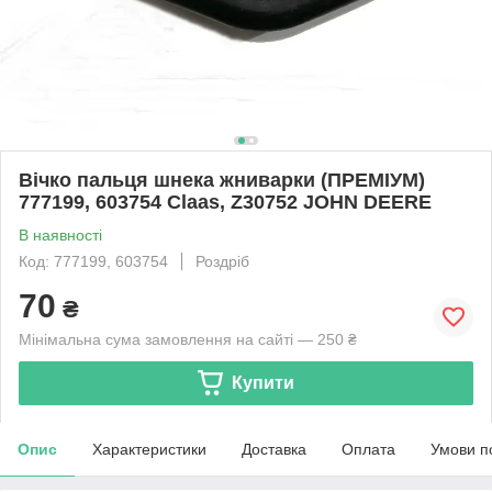
Вічко пальця шнека жниварки (ПРЕМІУМ)
777199, 603754 Claas, Z30752 JOHN DEERE
В наявності
Код: 777199, 603754
Роздріб
70
₴
Мінімальна сума замовлення на сайті — 250 ₴
Купити
Опис
Характеристики
Доставка
Оплата
Умови п