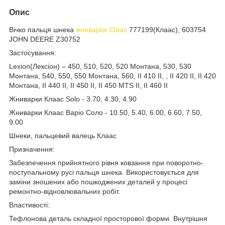
Опис
Вічко пальця шнека
жниварки
Claas
777199(Клаас), 603754
JOHN DEERE Z30752
Застосування:
Lexion(Лексіон) – 450, 510, 520, 520 Монтана, 530, 530
Монтана, 540, 550, 550 Монтана, 560, II 410 II, , II 420 II, II 420
Монтана, II 440 II, II 450 II, II 450 MTS II, II 460 II
Жниварки Клаас Solo - 3.70, 4.30, 4.90
Жниварки Клаас Варіо Соло - 10.50, 5.40, 6.00, 6.60, 7.50,
9.00
Шнеки, пальцевий валець Клаас
Призначення:
Забезпечення прийнятного рівня ковзання при поворотно-
поступальному русі пальця шнека. Використовується для
заміни зношених або пошкоджених деталей у процесі
ремонтно-відновлювальних робіт.
Властивості:
Тефлонова деталь складної просторової форми. Внутрішня