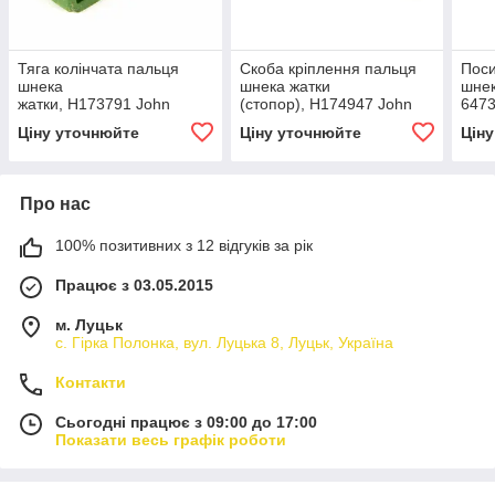
Тяга колінчата пальця
Скоба кріплення пальця
Поси
шнека
шнека жатки
шнек
жатки, H173791 John
(стопор), H174947 John
6473
Deere
Deere
Ціну уточнюйте
Ціну уточнюйте
Цін
Про нас
100% позитивних з 12 відгуків за рік
Працює з 03.05.2015
м. Луцьк
с. Гірка Полонка, вул. Луцька 8, Луцьк, Україна
Контакти
Сьогодні працює з 09:00 до 17:00
Показати весь графік роботи