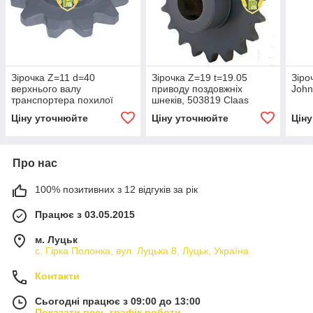
Зірочка Z=11 d=40
Зірочка Z=19 t=19.05
Зіро
верхнього валу
приводу поздовжніх
John
транспортера похилої
шнеків, 503819 Claas
камери, 603507 Claas
Ціну уточнюйте
Ціну уточнюйте
Цін
Про нас
100% позитивних з 12 відгуків за рік
Працює з 03.05.2015
м. Луцьк
с. Гірка Полонка, вул. Луцька 8, Луцьк, Україна
Контакти
Сьогодні працює з 09:00 до 13:00
Показати весь графік роботи