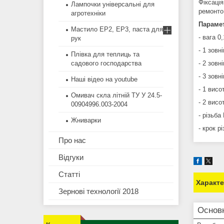
Фіксаці
Лампочки універсальні для
ремонто
агротехніки
Параме
Мастило EP2, EP3, паста для
- вага 0,
рук
- 1 зовн
Плівка для теплиць та
садового господарства
- 2 зовн
- 3 зовн
Наші відео на youtube
- 1 висо
Омивач скла літній ТУ У 24.5-
- 2 висо
00904996.003-2004
- різьба
Жниварки
- крок р
Про нас
Відгуки
Статті
Характ
Зернові технології 2018
Основ