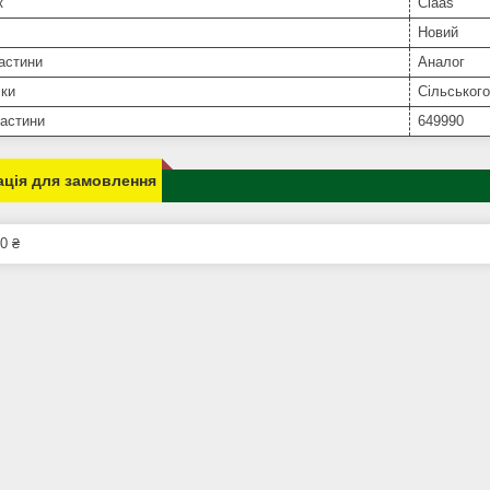
к
Claas
Новий
астини
Аналог
іки
Сільського
частини
649990
ція для замовлення
0 ₴