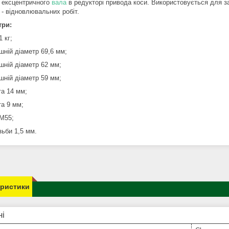
я ексцентричного
вала
в редукторі привода коси. Використовується для 
 - відновлювальних робіт.
три:
1 кг;
ішній діаметр 69,6 мм;
ішній діаметр 62 мм;
ішній діаметр 59 мм;
та 14 мм;
та 9 мм;
 М55;
ізьби 1,5 мм.
еристики
ні