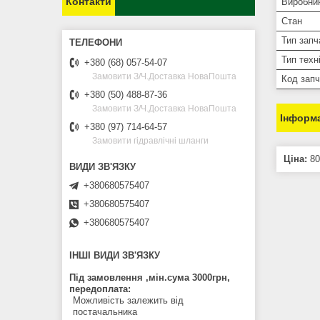
Контакти
Виробни
Стан
Тип запч
Тип техн
+380 (68) 057-54-07
Замовити З/Ч.Доставка НоваПошта
Код зап
+380 (50) 488-87-36
Замовити З/Ч.Доставка НоваПошта
Інформа
+380 (97) 714-64-57
Замовити гідравлічні шланги
Ціна:
80
+380680575407
+380680575407
+380680575407
ІНШІ ВИДИ ЗВ'ЯЗКУ
Під замовлення ,мін.сума 3000грн,
передоплата
Можливість залежить від
постачальника