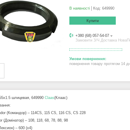
В наявності
Код:
649990
Купити
+380 (68) 057-54-07
Замовити З/Ч.Доставка Нова
повернення товару протягом 14 д
5х1.5 шлицевая, 649990
Claas
(Клаас)
вання:
or (Командор) – 114CS, 115 CS, 116 CS, CS 228
r (Домінатор) – 108, 118, 68, 78, 88, 98
Лексион) – 600 (х4)