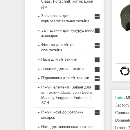
Claas, Fortschritt, жаток Джон
Дір
Запчастини для
кормозаготівельної техніки
Запчастини для кукурудзяних
жниварок
Фільтри для с/г та
спецтехніки
Паси для с/г техніки
Ланцюги для с/г техніки
Підшипники для с/г техніки
Ріжучі елементи Balmet для
с/г техніки Claas, John Deere,
Massey Ferguson, Fortschritt,
Гайка
М5
SCH
Застосу
Ріжучі ножі до роторних
Command
косарок
Dominato
Ножі для ковшів екскаваторів,
Lexion (