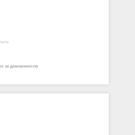
Пошта
нів
за домовленістю