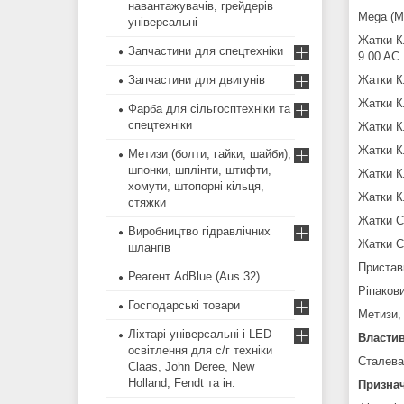
навантажувачів, грейдерів
Mega (Мег
універсальні
Жатки Кл
Запчастини для спецтехніки
9.00 AC
Запчастини для двигунів
Жатки Кл
Жатки Кл
Фарба для сільгосптехніки та
спецтехніки
Жатки Кл
Жатки Кл
Метизи (болти, гайки, шайби),
шпонки, шплінти, штифти,
Жатки Кл
хомути, штопорні кільця,
Жатки Кл
стяжки
Жатки Ск
Виробництво гідравлічних
Жатки С
шлангів
Пристав
Реагент AdBlue (Aus 32)
Ріпакови
Господарські товари
Метизи,
Ліхтарі універсальні і LED
Властив
освітлення для с/г техніки
Сталева
Claas, John Deree, New
Holland, Fendt та ін.
Призна