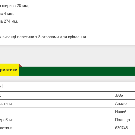
а ширина 20 мм;
на 4 мм;
на 274 мм.
у вигляді пластини з 8 отворами для кріплення.
еристики
ні
к
JAG
астини
Аналог
Новий
иробник
Польща
частини
630748