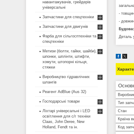
навантажувачів, грейдерів
загальн
універсальні
- товщи
Запчастини для спецтехніки
- довжи
Запчастини для двигунів
Будова:
Фарба для сільгосптехніки та
Деталь 
спецтехніки
Метизи (болти, гайки, шайби),
шпонки, шплінти, штифти,
хомути, штопорні кільця,
стяжки
Характ
Виробництво гідравлічних
шлангів
Основ
Реагент AdBlue (Aus 32)
Виробни
Господарські товари
Тип запч
Ліхтарі універсальні і LED
Стан
освітлення для с/г техніки
Країна в
Claas, John Deree, New
Holland, Fendt та ін.
Код зап