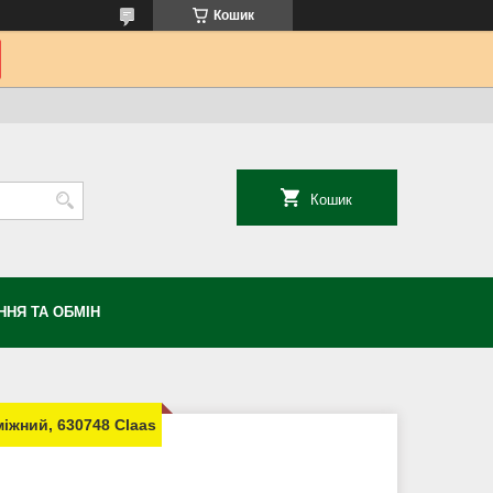
Кошик
Кошик
НЯ ТА ОБМІН
іжний, 630748 Claas