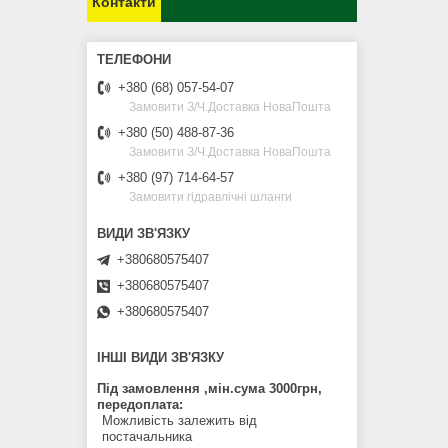
Контакти
+380 (68) 057-54-07
Замовити З/Ч.Доставка НоваПошта
+380 (50) 488-87-36
Замовити З/Ч.Доставка НоваПошта
+380 (97) 714-64-57
Замовити гідравлічні шланги
+380680575407
+380680575407
+380680575407
ІНШІ ВИДИ ЗВ'ЯЗКУ
Під замовлення ,мін.сума 3000грн,
передоплата
Можливість залежить від
постачальника