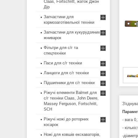
Claas, Fortschritt, жаток Джон
Дір
Запчастини для
кормозаготівельної техніки
Запчастини для кукурудзяних
жниварок
Фільтри для с/г та
спецтехніки
Паси для с/г техніки
Ланцюги для с/г техніки
Підшипники для с/г техніки
Ріжучі елементи Balmet для
с/г техніки Claas, John Deere,
Massey Ferguson, Fortschritt,
З'єднув
SCH
Параме
Ріжучі ножі до роторних
- вага 0,
косарок
- кількі
Ножі для ковшів екскаваторів,
-діаметр