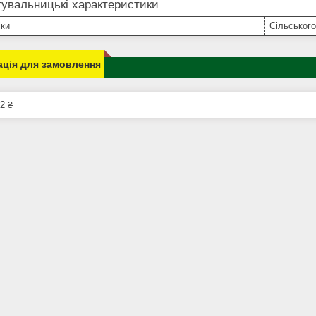
увальницькі характеристики
іки
Сільського
ція для замовлення
2 ₴