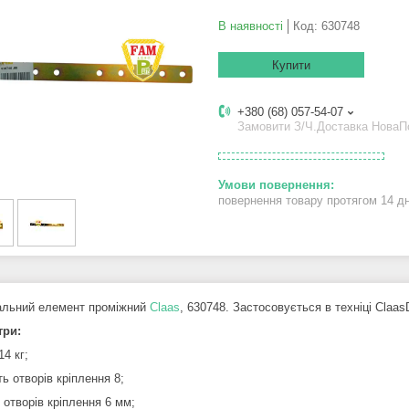
В наявності
Код:
630748
Купити
+380 (68) 057-54-07
Замовити З/Ч.Доставка Нова
повернення товару протягом 14 д
альний елемент проміжний
Claas
, 630748. Застосовується в техніці Claas
три:
14 кг;
сть отворів кріплення 8;
 отворів кріплення 6 мм;