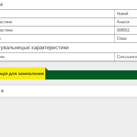
ні
Новий
астини
Аналог
частини
008551
к
Claas
увальницькі характеристики
іки
Сільського
ція для замовлення
 ₴