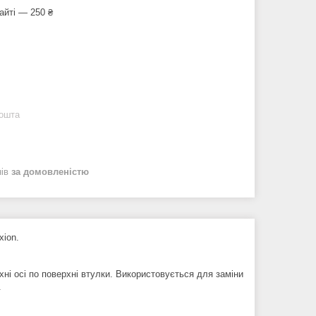
айті — 250 ₴
Пошта
нів
за домовленістю
xion.
ні осі по поверхні втулки. Використовується для заміни
.