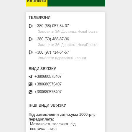
Контакти
+380 (68) 057-54-07
Замовити З/Ч.Доставка НоваПошта
+380 (50) 488-87-36
Замовити З/Ч.Доставка НоваПошта
+380 (97) 714-64-57
Замовити гідравлічні шланги
+380680575407
+380680575407
+380680575407
ІНШІ ВИДИ ЗВ'ЯЗКУ
Під замовлення ,мін.сума 3000грн,
передоплата
Можливість залежить від
постачальника