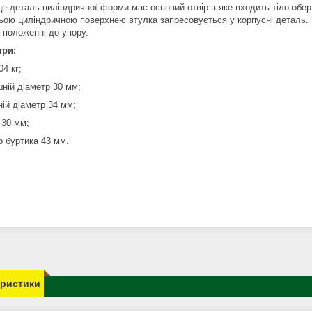
це деталь циліндричної форми має осьовий отвір в яке входить тіло оберт
ьою циліндричною поверхнею втулка запресовується у корпусні деталь. Н
 положенні до упору.
три:
04 кг;
шній діаметр 30 мм;
ній діаметр 34 мм;
 30 мм;
р буртика 43 мм.
еристики