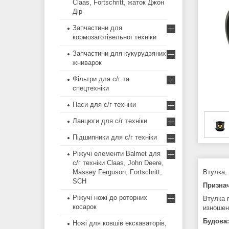
Claas, Fortschritt, жаток Джон
Дір
Запчастини для
кормозаготівельної техніки
Запчастини для кукурудзяних
жниварок
Фільтри для с/г та
спецтехніки
Паси для с/г техніки
Ланцюги для с/г техніки
Підшипники для с/г техніки
Ріжучі елементи Balmet для
с/г техніки Claas, John Deere,
Massey Ferguson, Fortschritt,
Втулка,
SCH
Призна
Ріжучі ножі до роторних
Втулка 
косарок
изношен
Будова:
Ножі для ковшів екскаваторів,