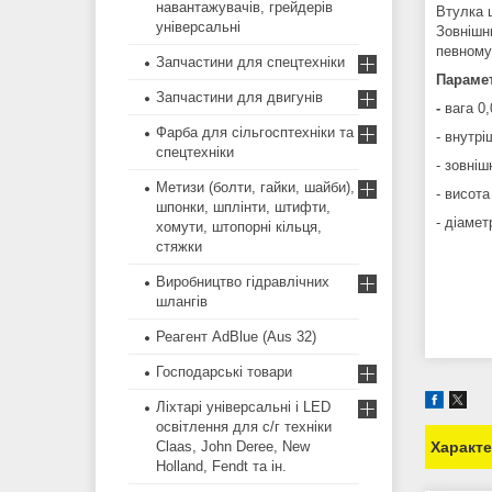
навантажувачів, грейдерів
Втулка 
універсальні
Зовнішн
певному
Запчастини для спецтехніки
Параме
Запчастини для двигунів
-
вага 0,
Фарба для сільгосптехніки та
- внутрі
спецтехніки
- зовніш
Метизи (болти, гайки, шайби),
- висота
шпонки, шплінти, штифти,
- діамет
хомути, штопорні кільця,
стяжки
Виробництво гідравлічних
шлангів
Реагент AdBlue (Aus 32)
Господарські товари
Ліхтарі універсальні і LED
освітлення для с/г техніки
Claas, John Deree, New
Характ
Holland, Fendt та ін.