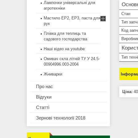
Лампочки універсальні для
Основ
агротехніки
Стан
Мастило EP2, EP3, паста для
Тип запч
рук
Код зап
Плівка для теплиць та
Виробни
садового господарства
Корист
Наші відео на youtube
Тип техн
Омивач скла літній ТУ У 24.5-
00904996.003-2004
Інформа
Жниварки
Про нас
Ціна:
40
Відгуки
Статті
Зернові технології 2018