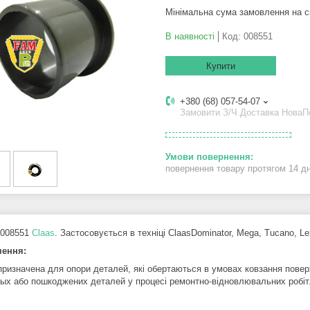
Мінімальна сума замовлення на с
В наявності
Код:
008551
Купити
+380 (68) 057-54-07
Замовити З/Ч.Доставка Нова
повернення товару протягом 14 д
 008551
Claas
. Застосовується в техніці ClaasDominator, Mega, Tucano, Le
чення:
призначена для опори деталей, які обертаються в умовах ковзання поверх
ых або пошкоджених деталей у процесі ремонтно-відновлювальних робіт