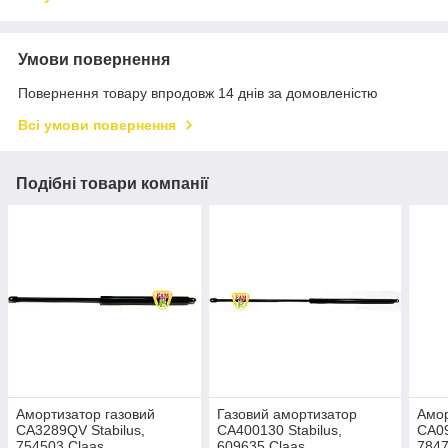
Умови повернення
Повернення товару впродовж 14 днів за домовленістю
Всі умови повернення
Подібні товари компанії
Амортизатор газовий
Газовий амортизатор
Амор
CA3289QV Stabilus,
CA400130 Stabilus,
CA09
754503 Claas
609635 Claas
7847