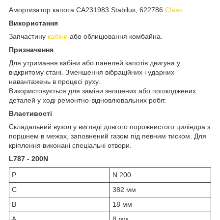
Амортизатор капота CA231983 Stabilus, 622786
Claas
Використання
Запчастину
кабіни
або облицювання комбайна.
Призначення
Для утримання кабіни або панелей капотів двигуна у
відкритому стані. Зменшення вібраційних і ударних
навантажень в процесі руху.
Використовується для заміни зношених або пошкоджених
деталей у ході ремонтно-відновлювальних робіт.
Властивості
Складальний вузол у вигляді довгого порожнистого циліндра з
поршнем в межах, заповнений газом під певним тиском. Для
кріплення виконані спеціальні отвори.
L787 - 200N
P
N 200
C
382 мм
B
18 мм
A
8 мм