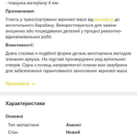
- товщина матеріалу 4 мм.
Призначення:
Участь у транспортуванні зернової маси від
жниварки
до
молотильного барабану. Використовуються для заміни
зношених або пошкоджених деталей у процесі ремонтно-
відновлювальних робіт.
Властивості:
Довга сталева п-подібної форми деталь виготовлена методом
згинання аркуша. На підставі просвердлено ряд кріпильних
отворів. Одна з полиць направляючої планки має зазубрини
для забезпечення гарантованого захоплення зернової маси.
Приховати
Характеристики
Основні
Тип запчастини
Аналог
Стан
Новий