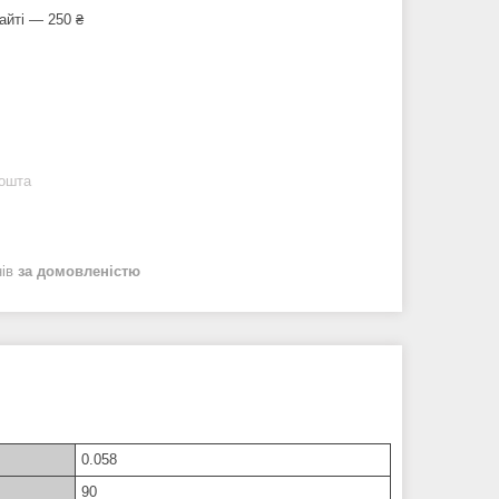
айті — 250 ₴
Пошта
нів
за домовленістю
0.058
90