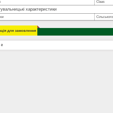
к
Claas
увальницькі характеристики
іки
Сільського
ція для замовлення
 ₴