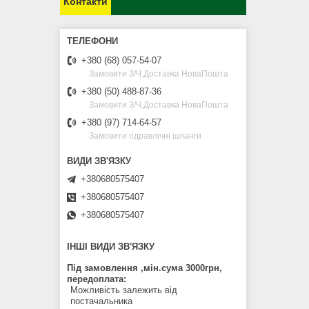
Контакти
+380 (68) 057-54-07
Замовити З/Ч.Доставка НоваПошта
+380 (50) 488-87-36
Замовити З/Ч.Доставка НоваПошта
+380 (97) 714-64-57
Замовити гідравлічні шланги
+380680575407
+380680575407
+380680575407
ІНШІ ВИДИ ЗВ'ЯЗКУ
Під замовлення ,мін.сума 3000грн,
передоплата
Можливість залежить від
постачальника