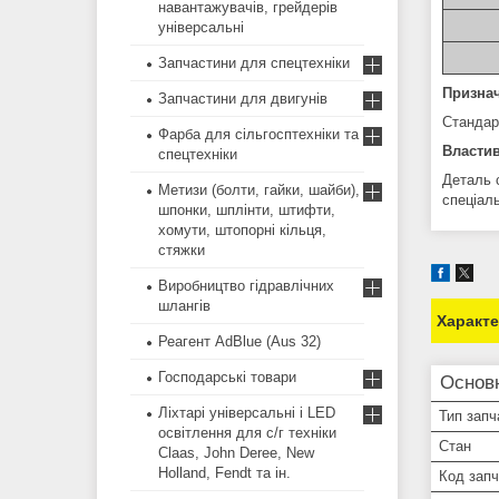
навантажувачів, грейдерів
універсальні
Запчастини для спецтехніки
Призна
Запчастини для двигунів
Стандарт
Фарба для сільгосптехніки та
Властив
спецтехніки
Деталь 
Метизи (болти, гайки, шайби),
спеціал
шпонки, шплінти, штифти,
хомути, штопорні кільця,
стяжки
Виробництво гідравлічних
шлангів
Характ
Реагент AdBlue (Aus 32)
Господарські товари
Основ
Ліхтарі універсальні і LED
Тип запч
освітлення для с/г техніки
Стан
Claas, John Deree, New
Holland, Fendt та ін.
Код зап