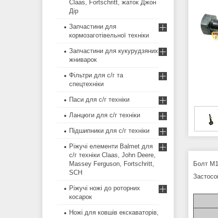
Claas, Fortschritt, жаток Джон
Дір
Запчастини для
кормозаготівельної техніки
Запчастини для кукурудзяних
жниварок
Фільтри для с/г та
спецтехніки
Паси для с/г техніки
Ланцюги для с/г техніки
Підшипники для с/г техніки
Ріжучі елементи Balmet для
с/г техніки Claas, John Deere,
Massey Ferguson, Fortschritt,
Болт М1
SCH
Застосов
Ріжучі ножі до роторних
косарок
Ножі для ковшів екскаваторів,