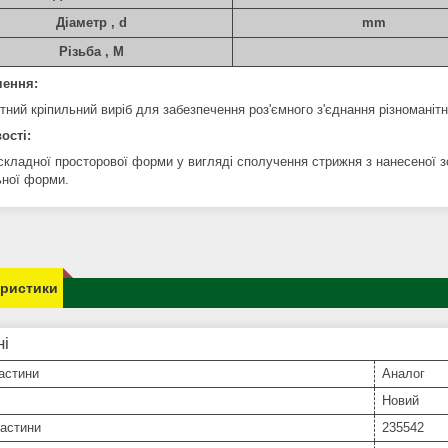
Діаметр , d
mm
Різьба , M
чення:
ний кріпильний виріб для забезпечення роз'ємного з'єднання різноманітн
ості:
складної просторової форми у вигляді сполучення стрижня з нанесеної з
ьної форми.
еристики
ні
астини
Аналог
Новий
частини
235542