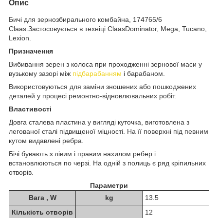
Опис
Бичі для зернозбирального комбайна, 174765/6
Claas.Застосовується в техніці ClaasDominator, Mega, Tucano,
Lexion.
Призначення
Вибивання зерен з колоса при проходженні зернової маси у
вузькому зазорі між
підбарабанням
і барабаном.
Використовуються для заміни зношених або пошкоджених
деталей у процесі ремонтно-відновлювальних робіт.
Властивості
Довга сталева пластина у вигляді куточка, виготовлена з
легованої сталі підвищеної міцності. На її поверхні під певним
кутом видавлені ребра.
Бічі бувають з лівим і правим нахилом ребер і
встановлюються по черзі. На одній з полиць є ряд кріпильних
отворів.
Параметри
Вага , W
kg
13.5
Кількість отворів
12