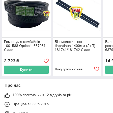
Ремінь для комбайнів
Бічі молотильного
Вал 
1001588 Optibelt, 667981
барабана 1400мм (Л+П),
розп
Claas
181741/181742 Claas
6379
комб
2 723
14 
₴
Ціну уточнюйте
Купити
Про нас
100% позитивних з 12 відгуків за рік
Працює з 03.05.2015