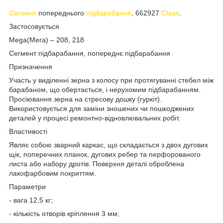
Сегмент
попереднього
підбарабання
, 662927
Claas
.
Застосовується
Mega(Мега) – 208, 218
Сегмент підбарабання, попереднє підбарабання
Призначення
Участь у виділенні зерна з колосу при протягуванні стебел між
барабаном, що обертається, і нерухомим підбарабанням.
Просіювання зерна на стресову дошку (гуркіт).
Використовується для заміни зношених чи пошкоджених
деталей у процесі ремонтно-відновлювальних робіт.
Властивості
Являє собою зварний каркас, що складається з двох дугових
щік, поперечних планок, дугових ребер та перфорованого
листа або набору дротів. Поверхня деталі оброблена
лакофарбовим покриттям.
Параметри
- вага 12,5 кг;
- кількість отворів кріплення 3 мм;