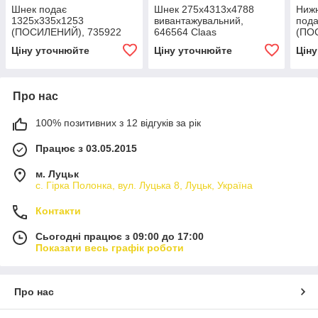
Шнек подає
Шнек 275х4313х4788
Нижн
1325х335х1253
вивантажувальний,
пода
(ПОСИЛЕНИЙ), 735922
646564 Claas
(ПО
Claas
Claa
Ціну уточнюйте
Ціну уточнюйте
Цін
Про нас
100% позитивних з 12 відгуків за рік
Працює з 03.05.2015
м. Луцьк
с. Гірка Полонка, вул. Луцька 8, Луцьк, Україна
Контакти
Сьогодні працює з 09:00 до 17:00
Показати весь графік роботи
Про нас