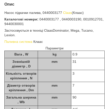
Опис
Насос підкачки палива, 0440003177
Claas
(Клаас)
Каталогові номери:
0440003177 , 0440003190, 0010912701,
9440030001
Застосовується в техніці ClaasDominator, Mega, Tucano,
Lexion.
Паливна система
Клаас
Параметри
Вага , W
kg
0.9
Зовнішній
mm
31
діаметр , D
Кількість отворів
3
кріплення , N
Діаметр отворів
mm
7
кріплення , Dm
Загальна ширина
mm
90
, Wb