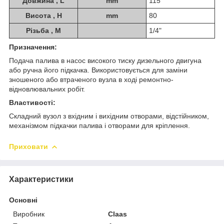
Довжина , L
mm
115
Висота , H
mm
80
Різьба , M
1/4"
Призначення:
Подача палива в насос високого тиску дизельного двигуна
або ручна його підкачка. Використовується для заміни
зношеного або втраченого вузла в ході ремонтно-
відновлювальних робіт.
Властивості:
Складний вузол з вхідним і вихідним отворами, відстійником,
механізмом підкачки палива і отворами для кріплення.
Приховати
Характеристики
Основні
Виробник
Claas