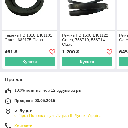
Ремень HB 1310 1401101
Ремінь HB 1600 1401122
Реме
Gates, 689175 Claas
Gates, 758719, 538714
Gate
Claas
461
1 200
645
₴
₴
Купити
Купити
Про нас
100% позитивних з 12 відгуків за рік
Працює з 03.05.2015
м. Луцьк
с. Гірка Полонка, вул. Луцька 8, Луцьк, Україна
Контакти