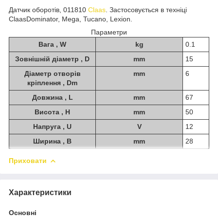
Датчик оборотів, 011810
Claas
. Застосовується в техніці
ClaasDominator, Mega, Tucano, Lexion.
Параметри
Вага , W
kg
0.1
Зовнішній діаметр , D
mm
15
Діаметр отворів
mm
6
кріплення , Dm
Довжина , L
mm
67
Висота , H
mm
50
Напруга , U
V
12
Ширина , B
mm
28
Приховати
Характеристики
Основні