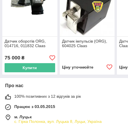
Датчик оборотів ORG,
Датчик імпульсів (ORG),
Датч
014716, 011832 Claas
604025 Claas
Claa
75 000
₴
Ціну уточнюйте
Цін
Купити
Про нас
100% позитивних з 12 відгуків за рік
Працює з 03.05.2015
м. Луцьк
с. Гірка Полонка, вул. Луцька 8, Луцьк, Україна