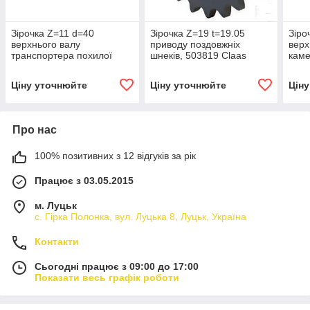
Зірочка Z=11 d=40
Зірочка Z=19 t=19.05
Зіро
верхнього валу
приводу поздовжніх
верх
транспортера похилої
шнеків, 503819 Claas
каме
камери, 603507 Claas
Ціну уточнюйте
Ціну уточнюйте
Цін
Про нас
100% позитивних з 12 відгуків за рік
Працює з 03.05.2015
м. Луцьк
с. Гірка Полонка, вул. Луцька 8, Луцьк, Україна
Контакти
Сьогодні працює з 09:00 до 17:00
Показати весь графік роботи