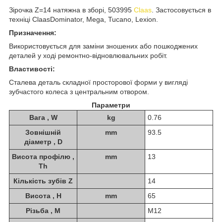
Зірочка Z=14 натяжна в зборі, 503995
Claas
. Застосовується в
техніці ClaasDominator, Mega, Tucano, Lexion.
Призначення:
Використовується для заміни зношених або пошкоджених
деталей у ході ремонтно-відновлювальних робіт.
Властивості:
Сталева деталь складної просторової форми у вигляді
зубчастого колеса з центральним отвором.
Параметри
Вага , W
kg
0.76
Зовнішній
mm
93.5
діаметр , D
Висота профілю ,
mm
13
Th
Кількість зубів Z
14
Висота , H
mm
65
Різьба , M
М12