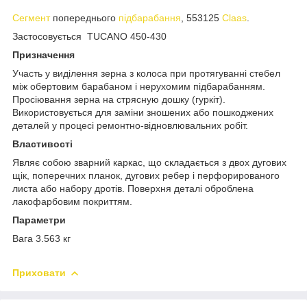
Сегмент
попереднього
підбарабання
, 553125
Claas
.
Застосовується TUCANO 450-430
Призначення
Участь у виділення зерна з колоса при протягуванні стебел
між обертовим барабаном і нерухомим підбарабанням.
Просіювання зерна на стрясную дошку (гуркіт).
Використовується для заміни зношених або пошкоджених
деталей у процесі ремонтно-відновлювальних робіт.
Властивості
Являє собою зварний каркас, що складається з двох дугових
щік, поперечних планок, дугових ребер і перфорированого
листа або набору дротів. Поверхня деталі оброблена
лакофарбовим покриттям.
Параметри
Вага 3.563 кг
Приховати