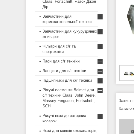
Claas, Fortschritt, жаток Джон
Дір
Запчастини для
кормозаготівельної техніки
Запчастини для кукурудзяних
жниварок
Фільтри для с/г та
спецтехніки
Паси для с/г техніки
Ланцюги для с/г техніки
Підшипники для с/г техніки
Ріжучі елементи Balmet для
с/г техніки Claas, John Deere,
Massey Ferguson, Fortschritt,
Захист 
SCH
Каталог
Ріжучі ножі до роторних
косарок
Ножі для ковшів екскаваторів,
К