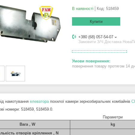
В наявності
Код:
518459
Купити
+380 (68) 057-54-07
Замовити З/Ч.Доставка Нова
повернення товару протягом 14 д
від намотування
елеватора
похилої камери зернозбиральних комбайнів
C
ові номери: 518459, 518459.0.
Параметри
Вага , W
kg
ількість отворів кріплення , N