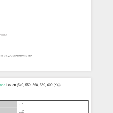
Пошта
нів
за домовленістю
laas
Lexion (540, 550, 560, 580, 600 (X4)).
2.7
5x2