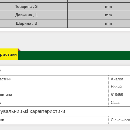
Товщина , S
mm
Довжина , L
mm
Ширина , B
mm
еристики
ні
астини
Аналог
Новий
частини
518459
к
Claas
увальницькі характеристики
іки
Сільського