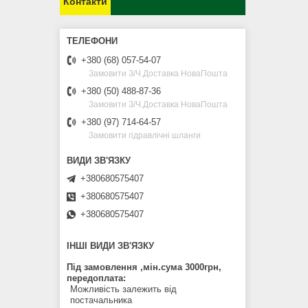
Контакти
+380 (68) 057-54-07
Замовити З/Ч.Доставка НоваПошта
+380 (50) 488-87-36
Замовити З/Ч.Доставка НоваПошта
+380 (97) 714-64-57
Замовити гідравлічні шланги
+380680575407
+380680575407
+380680575407
ІНШІ ВИДИ ЗВ'ЯЗКУ
Під замовлення ,мін.сума 3000грн,
передоплата
Можливість залежить від
постачальника