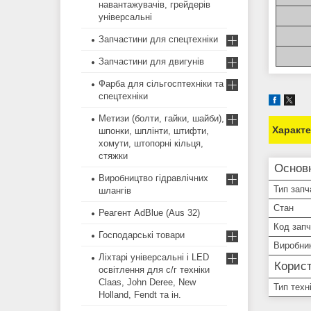
навантажувачів, грейдерів
універсальні
Запчастини для спецтехніки
Запчастини для двигунів
Фарба для сільгосптехніки та
спецтехніки
Метизи (болти, гайки, шайби),
Характ
шпонки, шплінти, штифти,
хомути, штопорні кільця,
стяжки
Основ
Виробництво гідравлічних
Тип запч
шлангів
Стан
Реагент AdBlue (Aus 32)
Код зап
Господарські товари
Виробни
Ліхтарі універсальні і LED
Корист
освітлення для с/г техніки
Claas, John Deree, New
Тип техн
Holland, Fendt та ін.