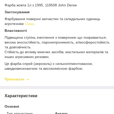
Фарба жовта 1л з 1995, 118508 John Deree
Застосування
Фарбування поверхні запчастин та складальних одиниць
агротехніки
Claas
.
Властивості
Підвищена ступінь зчеплення з поверхнею що покривається,
висока зносостійкість, паронепроникність, атмосферостойкість
та довговічність.
Стійкість до впливу миючих засобів, мастильних матеріалів та
інших агресивних речовин.
Ця фарба-спрей (аерозоль) є сильнопігментованою,
швидковисихаючою та високоякісною фарбою.
Приховати
Характеристики
Основні
Тип запчастини
Аналог