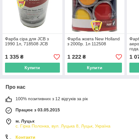
Фарба сіра для JCB з
Фарба жовта New Holland
Фар
1990 1л, 718508 JCB
з 2000р. 1л 112508
аеро
года
1 335
1 222
1 0
₴
₴
Купити
Купити
Про нас
100% позитивних з 12 відгуків за рік
Працює з 03.05.2015
м. Луцьк
с. Гірка Полонка, вул. Луцька 8, Луцьк, Україна
Контакти