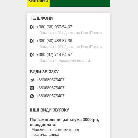
Контакти
+380 (68) 057-54-07
Замовити З/Ч.Доставка НоваПошта
+380 (50) 488-87-36
Замовити З/Ч.Доставка НоваПошта
+380 (97) 714-64-57
Замовити гідравлічні шланги
+380680575407
+380680575407
+380680575407
ІНШІ ВИДИ ЗВ'ЯЗКУ
Під замовлення ,мін.сума 3000грн,
передоплата
Можливість залежить від
постачальника