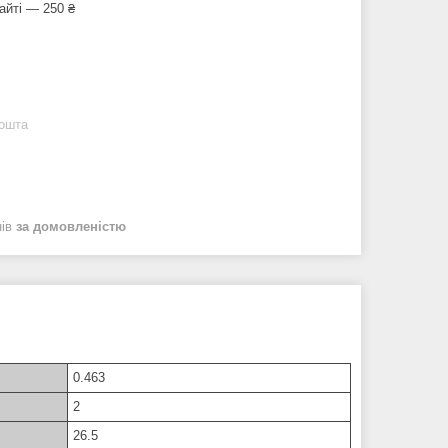
айті — 250 ₴
Пошта
нів
за домовленістю
0.463
2
26.5