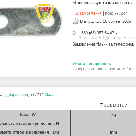
Мінімальна сума замовлення на с
Під замовлення
Код:
777247
Відправка з 15 серпня 2026
+380 (68) 057-54-07
Замовити З/Ч.Доставка Нова
Замовлення тільки за телефоном
повернення товару протягом 14 д
ка
підбарабання
, 777247
Claas
Параметри
Вага , W
kg
ількість отворів кріплення , N
іаметр отворів кріплення , Dm
mm