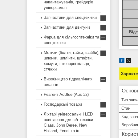
навантажувачів, грейдерів
універсальні
Запчастини для спецтехніки
Запчастини для двигунів
Відс
Фарба для сільгосптехніки та
спецтехніки
Метизи (болти, гайки, шайби),
шпонки, шплінти, штифти,
хомути, штопорні кільця,
стяжки
Характ
Виробництво гідравлічних
шлангів
Основ
Реагент AdBlue (Aus 32)
Тип запч
Господарські товари
Стан
Ліхтарі універсальні і LED
Код зап
освітлення для с/г техніки
Виробни
Claas, John Deree, New
Holland, Fendt та ін.
Корист