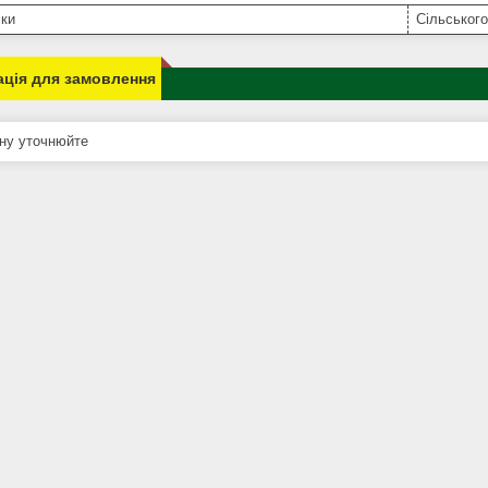
іки
Сільського
ція для замовлення
ну уточнюйте