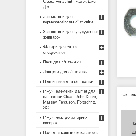
Claas, Fortschritt, жаток Джон
Дір
Запчастини для
кормозаготівельної техніки
Запчастини для кукурудзяних
жниварок
Фільтри для с/г та
спецтехніки
Паси для с/г техніки
Ланцюги для с/г техніки
Підшипники для с/г техніки
Ріжучі елементи Balmet для
Наклад
с/г техніки Claas, John Deere,
Massey Ferguson, Fortschritt,
SCH
Ріжучі ножі до роторних
косарок
К
Д
Ножі для ковшів екскаваторів,