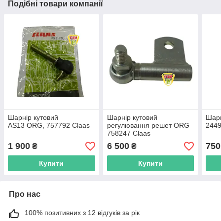
Подібні товари компанії
Шарнір кутовий
Шарнір кутовий
Шарн
AS13 ORG, 757792 Claas
регулювання решет ORG
2449
758247 Claas
1 900
6 500
750
₴
₴
Купити
Купити
Про нас
100% позитивних з 12 відгуків за рік