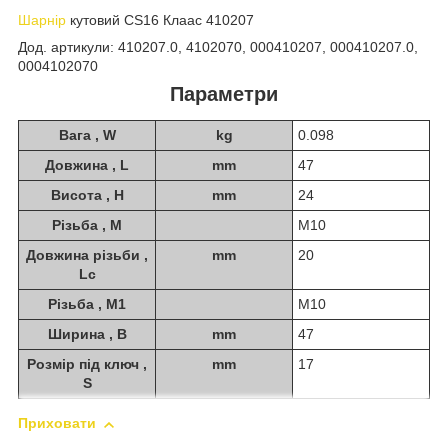
Шарнір
кутовий CS16 Клаас 410207
Дод. артикули: 410207.0, 4102070, 000410207, 000410207.0,
0004102070
Параметри
Вага , W
kg
0.098
Довжина , L
mm
47
Висота , H
mm
24
Різьба , M
M10
Довжина різьби ,
mm
20
Lc
Різьба , M1
M10
Ширина , B
mm
47
Розмір під ключ ,
mm
17
S
Приховати