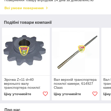
Всі умови повернення
Подібні товари компанії
Зірочка Z=11 d=40
Вал верхній транспортера
Вал 
верхнього валу
похилої камери, 614927
тран
транспортера похилої
Claas
каме
камери, 603507 Claas
Ціну уточнюйте
Ціну уточнюйте
Цін
Про нас