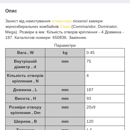
Опис
Захист від намотування
елеватора
похилої камери
зернозбиральних комбайнів
Claas
(Commandor, Dominator,
Mega). Розміри в мм: Кількість отворів кріплення - 4 Довжина -
187. Каталогові номери: 650836. Замінник.
Параметри
Вага , W
kg
0.45
Внутрішній
mm
75
діаметр , d
Кількість отворів
4
кріплення , N
Довжина , L
mm
187
Висота , H
mm
93
Розміри отвору
mm
20х9
кріплення , Dm
Ширина , B
mm
120
Товщина
mm
1.5