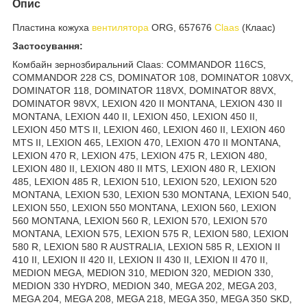
Опис
Пластина кожуха
вентилятора
ORG, 657676
Claas
(Клаас)
Застосування:
Комбайн зернозбиральний Claas: COMMANDOR 116CS,
COMMANDOR 228 CS, DOMINATOR 108, DOMINATOR 108VX,
DOMINATOR 118, DOMINATOR 118VX, DOMINATOR 88VX,
DOMINATOR 98VX, LEXION 420 II MONTANA, LEXION 430 II
MONTANA, LEXION 440 II, LEXION 450, LEXION 450 II,
LEXION 450 MTS II, LEXION 460, LEXION 460 II, LEXION 460
MTS II, LEXION 465, LEXION 470, LEXION 470 II MONTANA,
LEXION 470 R, LEXION 475, LEXION 475 R, LEXION 480,
LEXION 480 II, LEXION 480 II MTS, LEXION 480 R, LEXION
485, LEXION 485 R, LEXION 510, LEXION 520, LEXION 520
MONTANA, LEXION 530, LEXION 530 MONTANA, LEXION 540,
LEXION 550, LEXION 550 MONTANA, LEXION 560, LEXION
560 MONTANA, LEXION 560 R, LEXION 570, LEXION 570
MONTANA, LEXION 575, LEXION 575 R, LEXION 580, LEXION
580 R, LEXION 580 R AUSTRALIA, LEXION 585 R, LEXION II
410 II, LEXION II 420 II, LEXION II 430 II, LEXION II 470 II,
MEDION MEGA, MEDION 310, MEDION 320, MEDION 330,
MEDION 330 HYDRO, MEDION 340, MEGA 202, MEGA 203,
MEGA 204, MEGA 208, MEGA 218, MEGA 350, MEGA 350 SKD,