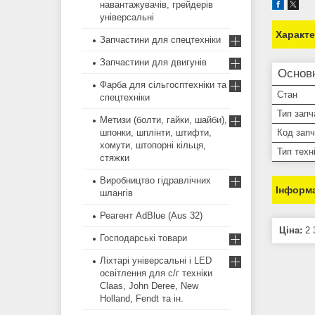
навантажувачів, грейдерів
універсальні
Характ
Запчастини для спецтехніки
Запчастини для двигунів
Основ
Фарба для сільгосптехніки та
Стан
спецтехніки
Тип запч
Метизи (болти, гайки, шайби),
шпонки, шплінти, штифти,
Код зап
хомути, штопорні кільця,
Тип техн
стяжки
Виробництво гідравлічних
Інформа
шлангів
Реагент AdBlue (Aus 32)
Ціна:
2 
Господарські товари
Ліхтарі універсальні і LED
освітлення для с/г техніки
Claas, John Deree, New
Holland, Fendt та ін.