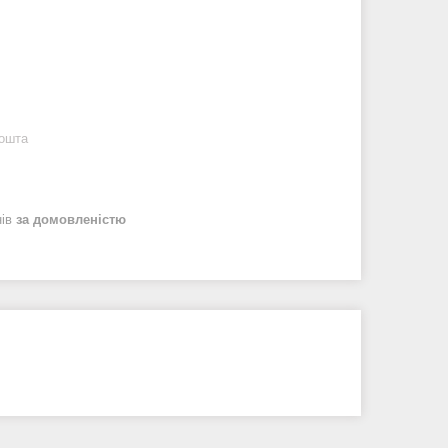
Пошта
нів
за домовленістю