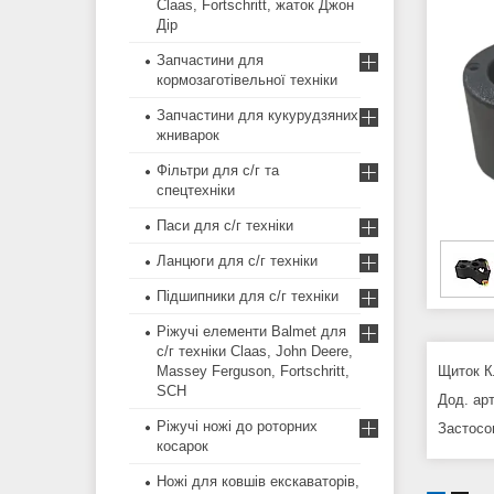
Claas, Fortschritt, жаток Джон
Дір
Запчастини для
кормозаготівельної техніки
Запчастини для кукурудзяних
жниварок
Фільтри для с/г та
спецтехніки
Паси для с/г техніки
Ланцюги для с/г техніки
Підшипники для с/г техніки
Ріжучі елементи Balmet для
с/г техніки Claas, John Deere,
Massey Ferguson, Fortschritt,
Щиток К
SCH
Дод. ар
Ріжучі ножі до роторних
Застосо
косарок
Ножі для ковшів екскаваторів,