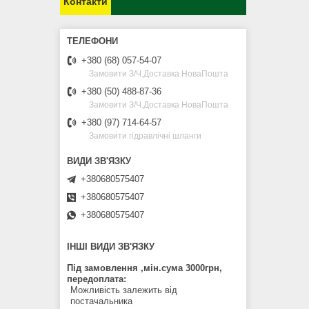
Контакти
+380 (68) 057-54-07
Замовити З/Ч.Доставка НоваПошта
+380 (50) 488-87-36
Замовити З/Ч.Доставка НоваПошта
+380 (97) 714-64-57
Замовити гідравлічні шланги
+380680575407
+380680575407
+380680575407
ІНШІ ВИДИ ЗВ'ЯЗКУ
Під замовлення ,мін.сума 3000грн,
передоплата
Можливість залежить від
постачальника