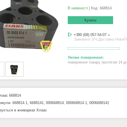
В наявності
Код:
668814
Купити
+380 (68) 057-54-07
Замовити З/Ч.Доставка Нова
повернення товару протягом 14 д
лаас 668814
тикули: 668814.1, 6688141, 000668814, 000668814.1, 0006688141
вується в жниварках Клаас