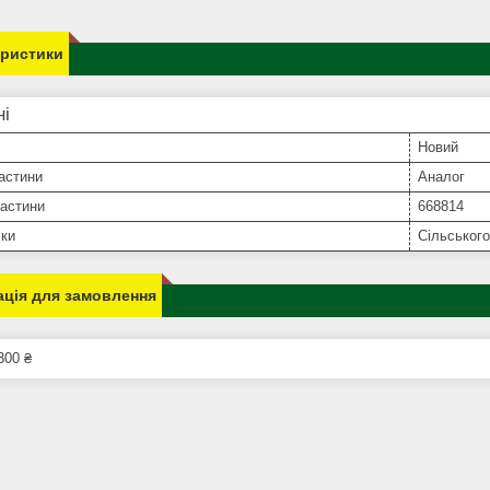
еристики
ні
Новий
астини
Аналог
частини
668814
іки
Сільського
ція для замовлення
300 ₴