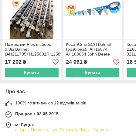
Нож жатки Flex в сборе
Коса 9,2 м SCH Balmet
Коса
9,0м Balmet
(розбірна), AH16874,
BZ8
(AH211795+H125891/H125892+H207929),
AH168634 John Deere
0211
AH121221 John Deere,
17 202
24 961
16 
₴
₴
AH121087 John Deere
Купити
Купити
Про нас
100% позитивних з 12 відгуків за рік
Працює з 03.05.2015
м. Луцьк
с. Гірка Полонка, вул. Луцька 8, Луцьк, Україна