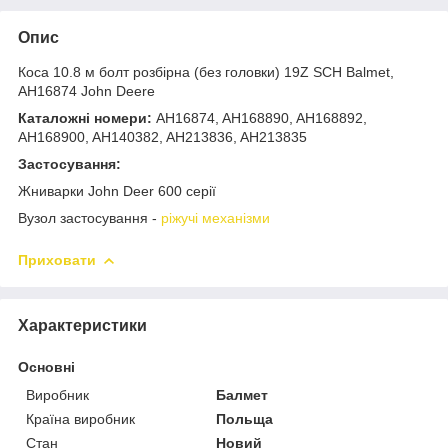
Опис
Коса 10.8 м болт розбірна (без головки) 19Z SCH Balmet,
AH16874 John Deere
Каталожні номери:
AH16874, AH168890, AH168892,
AH168900, AH140382, AH213836, AH213835
Застосування:
Жниварки John Deer 600 серії
Вузол застосування -
ріжучі механізми
Приховати
Характеристики
Основні
Виробник
Балмет
Країна виробник
Польща
Стан
Новий