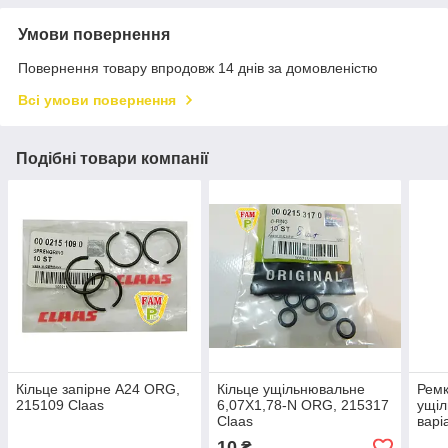
Умови повернення
Повернення товару впродовж 14 днів за домовленістю
Всі умови повернення
Подібні товари компанії
Кільце запірне А24 ORG,
Кільце ущільнювальне
Ремк
215109 Claas
6,07X1,78-N ORG, 215317
ущіл
Claas
варі
10
₴