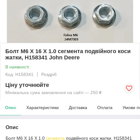
Болт M6 X 16 X 1.0 сегмента подвійного коси
жатки, H158341 John Deere
В наявності
Код: H158341
Роздріб
Ціну уточнюйте
Мінімальна сума замовлення на сайті — 250 ₴
Опис
Характеристики
Доставка
Оплата
Умови п
Опис
Болт M6 X 16 X 1.0
сегмента
подвійного коси жатки, H158341