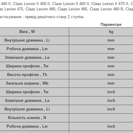
 440 II, Claas Lexion II 450 II, Claas Lexion II 460 II, Claas Lexion II 470 II,
as Lexion 475, Claas Lexion 480, Claas Lexion 485, Claas Lexion 480 R, Cla
стосування - привід решітного стану 2 ступінь
Параметри
Вага , W
kg
Внутрішня довжина , Li
mm
Робоча довжина , Lw
mm
Зовнішня довжина , La
mm
Ширина профілю , Tw
mm
Висота профілю , Th
mm
Загальна ширина , Wb
mm
Ширина профілю , Tw
inch
Зовнішня довжина , La
inch
Внутрішня довжина , Li
inch
Кількість клинів , N
Робоча довжина , Lw
inch