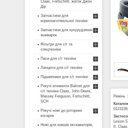
Claas, Fortschritt, жаток Джон
Дір
Запчастини для
кормозаготівельної техніки
Запчастини для кукурудзяних
жниварок
Фільтри для с/г та
спецтехніки
Паси для с/г техніки
Ланцюги для с/г техніки
Підшипники для с/г техніки
Ріжучі елементи Balmet для
с/г техніки Claas, John Deere,
Massey Ferguson, Fortschritt,
Ремінь 
SCH
Каталож
0123239
Ріжучі ножі до роторних
косарок
Застосо
Lexion 5
Ножі для ковшів екскаваторів,
II, Claa