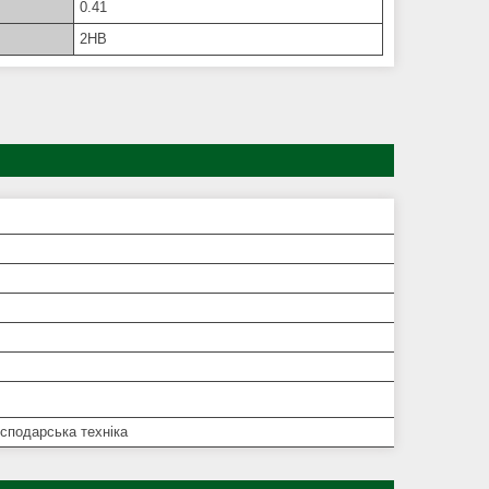
0.41
2HB
сподарська техніка