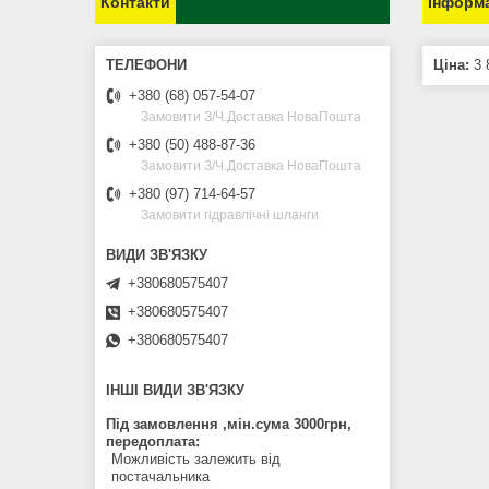
Контакти
Інформа
Ціна:
3 
+380 (68) 057-54-07
Замовити З/Ч.Доставка НоваПошта
+380 (50) 488-87-36
Замовити З/Ч.Доставка НоваПошта
+380 (97) 714-64-57
Замовити гідравлічні шланги
+380680575407
+380680575407
+380680575407
ІНШІ ВИДИ ЗВ'ЯЗКУ
Під замовлення ,мін.сума 3000грн,
передоплата
Можливість залежить від
постачальника