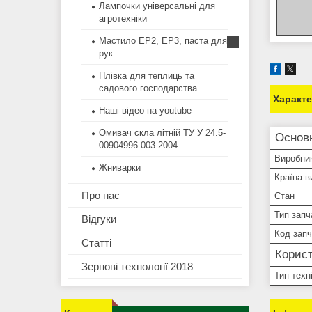
Лампочки універсальні для
агротехніки
Мастило EP2, EP3, паста для
рук
Плівка для теплиць та
садового господарства
Характ
Наші відео на youtube
Омивач скла літній ТУ У 24.5-
Основ
00904996.003-2004
Виробни
Жниварки
Країна в
Про нас
Стан
Тип запч
Відгуки
Код зап
Статті
Корист
Зернові технології 2018
Тип техн