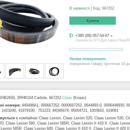
В наявності
Код:
667252
Купити
+380 (68) 057-54-07
Замовити З/Ч.Доставка Нова
повернення товару протягом 14 д
2HB2650, 2RHB104 Carlisle, 667252
Claas
(Клаас)
ні номери:
440498A1, 000667252, 0000667252, 0644893.0, 0006448930, 66
, 1423240, 41979100, 751223, 84345674, 85004721, 1003602, 619081
вується
в комбайнах Claas Lexion, Claas Lexion 520, Claas Lexion 530, Cla
70, Claas Lexion 580, Claas Lexion 585R, Claas Lexion II 410 II, Claas Lexion 
s Lexion 585R, Claas Lexion 600, Claas Lexion II 410 II, Claas Lexion II 420 I