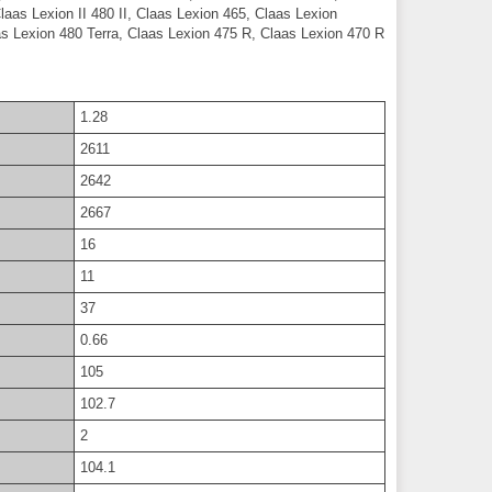
 Claas Lexion II 480 II, Claas Lexion 465, Claas Lexion
as Lexion 480 Terra, Claas Lexion 475 R, Claas Lexion 470 R
1.28
2611
2642
2667
16
11
37
0.66
105
102.7
2
104.1