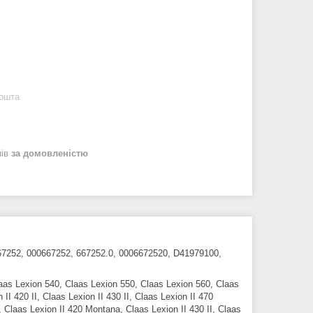
Пошта
нів
за домовленістю
7252, 000667252, 667252.0, 0006672520, D41979100,
as Lexion 540, Claas Lexion 550, Claas Lexion 560, Claas
II 420 II, Claas Lexion II 430 II, Claas Lexion II 470
I, Claas Lexion II 420 Montana, Claas Lexion II 430 II, Claas