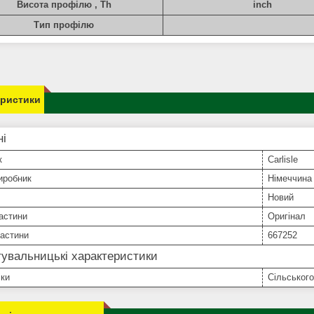
Висота профілю , Th
inch
Тип профілю
еристики
ні
к
Carlisle
иробник
Німеччина
Новий
астини
Оригінал
частини
667252
увальницькі характеристики
іки
Сільського