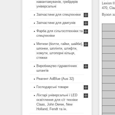
навантажувачів, грейдерів
Lexion II
універсальні
470, Cla
Запчастини для спецтехніки
Вузол за
Запчастини для двигунів
Фарба для сільгосптехніки та
спецтехніки
Метизи (болти, гайки, шайби),
шпонки, шплінти, штифти,
хомути, штопорні кільця,
стяжки
Виробництво гідравлічних
шлангів
Реагент AdBlue (Aus 32)
Господарські товари
Ліхтарі універсальні і LED
освітлення для с/г техніки
Claas, John Deree, New
Holland, Fendt та ін.