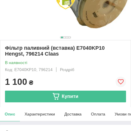
Фільтр паливний (вставка) E7040KP10
Hengst, 796214 Claas
В наявності
Код: E7040KP10, 796214
Роздріб
1 100
₴
Купити
Опис
Характеристики
Доставка
Оплата
Умови п