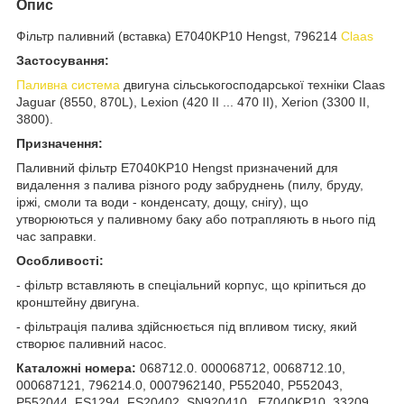
Опис
Фільтр паливний (вставка) E7040KP10 Hengst, 796214
Claas
Застосування:
Паливна система
двигуна сільськогосподарської техніки Claas
Jaguar (8550, 870L), Lexion (420 II ... 470 II), Xerion (3300 II,
3800).
Призначення:
Паливний фільтр E7040KP10 Hengst призначений для
видалення з палива
різного роду забруднень (пилу, бруду,
іржі, смоли та води - конденсату, дощу, снігу), що
утворюються у паливному баку або потрапляють в нього під
час заправки.
Особливості:
- фільтр вставляють в спеціальний корпус, що кріпиться до
кронштейну двигуна.
- фільтрація палива здійснюється під впливом тиску, який
створює паливний насос.
Каталожні номера:
068712.0. 000068712, 0068712.10,
000687121, 796214.0, 0007962140, P552040, P552043,
P552044, FS1294, FS20402, SN920410, E7040KP10, 33209,