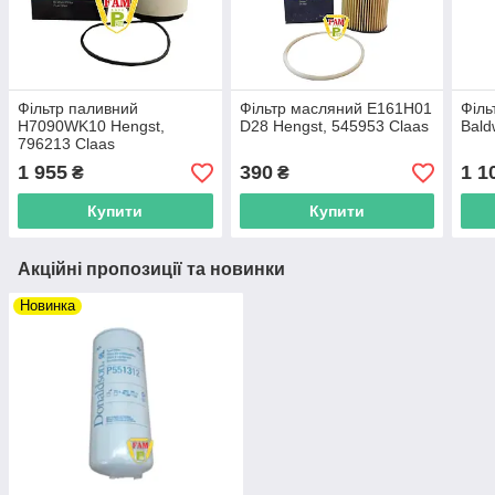
Фільтр паливний
Фільтр масляний E161H01
Філь
H7090WK10 Hengst,
D28 Hengst, 545953 Claas
Bald
796213 Claas
1 955
390
1 1
₴
₴
Купити
Купити
Акційні пропозиції та новинки
Новинка