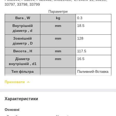
33797, 33798, 33799
Параметри
Вага , W
kg
0.3
Внутрішній
mm
18.5
діаметр , d
Зовнішній
mm
128
діаметр , D
Висота , H
mm
117.5
Діаметр
mm
16.5
внутрішній , d1
Тип фільтра
Паливний-Вставка
Приховати
Характеристики
Основні