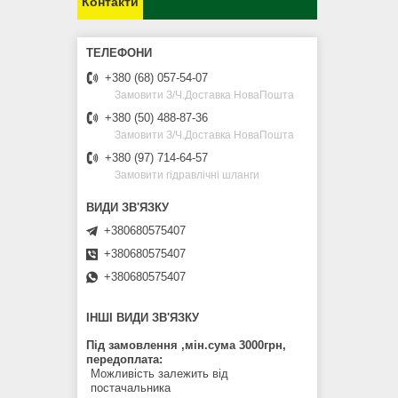
Контакти
+380 (68) 057-54-07
Замовити З/Ч.Доставка НоваПошта
+380 (50) 488-87-36
Замовити З/Ч.Доставка НоваПошта
+380 (97) 714-64-57
Замовити гідравлічні шланги
+380680575407
+380680575407
+380680575407
ІНШІ ВИДИ ЗВ'ЯЗКУ
Під замовлення ,мін.сума 3000грн,
передоплата
Можливість залежить від
постачальника