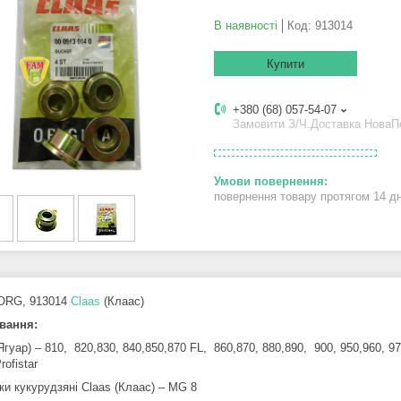
В наявності
Код:
913014
Купити
+380 (68) 057-54-07
Замовити З/Ч.Доставка Нова
повернення товару протягом 14 д
ORG, 913014
Claas
(Клаас)
вання:
Ягуар) – 810, 820,830, 840,850,870 FL, 860,870, 880,890, 900, 950,960, 970, 
rofistar
ки кукурудзяні Claas (Клаас) – MG 8