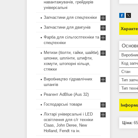
навантажувачів, грейдерів
універсальні
Запчастини для спецтехніки
Запчастини для двигунів
Характ
Фарба для сільгосптехніки та
спецтехніки
Основ
Метизи (болти, гайки, шайби),
Виробни
шпонки, шплінти, штифти,
Код зап
хомути, штопорні кільця,
стяжки
Стан
Виробництво гідравлічних
Тип запч
шлангів
Тип техн
Реагент AdBlue (Aus 32)
Господарські товари
Інформа
Ліхтарі універсальні і LED
освітлення для с/г техніки
Ціна:
65
Claas, John Deree, New
Holland, Fendt та ін.