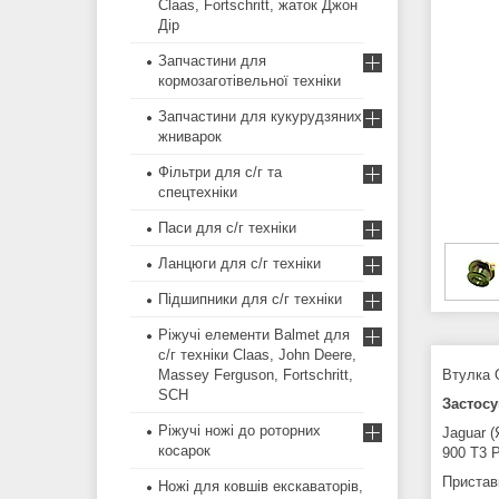
Claas, Fortschritt, жаток Джон
Дір
Запчастини для
кормозаготівельної техніки
Запчастини для кукурудзяних
жниварок
Фільтри для с/г та
спецтехніки
Паси для с/г техніки
Ланцюги для с/г техніки
Підшипники для с/г техніки
Ріжучі елементи Balmet для
с/г техніки Claas, John Deere,
Massey Ferguson, Fortschritt,
Втулка 
SCH
Застосу
Ріжучі ножі до роторних
Jaguar (
косарок
900 T3 P
Пристав
Ножі для ковшів екскаваторів,