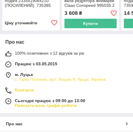
подачі 2335х1906х210
вала редуктора жниварки
пода
(ПОСИЛЕНИЙ), 735385
Claas Conspeed 995035.2
7359
Claas
995035
3 608
14 
₴
Ціну уточнюйте
Купити
Про нас
100% позитивних з 12 відгуків за рік
Працює з 03.05.2015
м. Луцьк
с. Гірка Полонка, вул. Луцька 8, Луцьк, Україна
Контакти
Сьогодні працює з 09:00 до 13:00
Показати весь графік роботи
Про нас