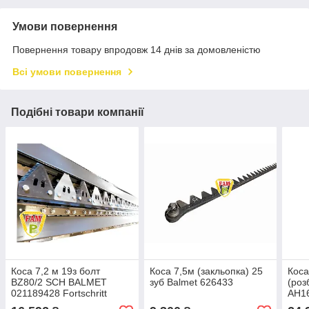
Умови повернення
Повернення товару впродовж 14 днів за домовленістю
Всі умови повернення
Подібні товари компанії
Коса 7,2 м 19з болт
Коса 7,5м (закльопка) 25
Коса
BZ80/2 SCH BALMET
зуб Balmet 626433
(роз
021189428 Fortschritt
AH16