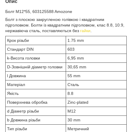
Опис
Болт M12*55, 603125588 Amozone
Болт з плоскою закругленою голівкою і квадратним
підголовком. Болти із квадратним підголовком, клас 8.8, 10.9,
нержавіюча сталь, поставляються без
гайки
.
Крок різьби
1.75 mm
Стандарт DIN
603
k-Висота головки
6,95 mm
D-Зовнішній діаметр головки
30,65 mm
l Довжина
55 mm
Матеріал
Сталь
Якість
8.8
Поверхнева обробка
Zinc-plated
d Діаметр різьби
M12
b Довжина різьби
30 mm
Тип різьби
Метричний