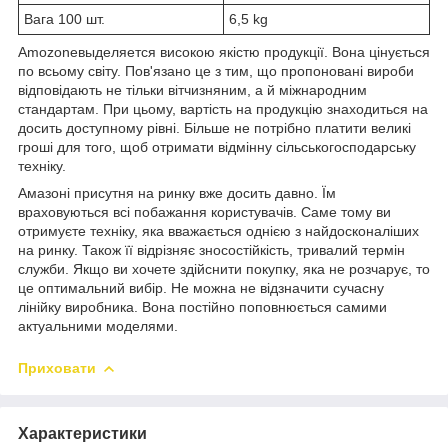
Вага 100 шт.
6,5 kg
Amozoneвыделяется високою якістю продукції. Вона цінується
по всьому світу. Пов'язано це з тим, що пропоновані вироби
відповідають не тільки вітчизняним, а й міжнародним
стандартам. При цьому, вартість на продукцію знаходиться на
досить доступному рівні. Більше не потрібно платити великі
гроші для того, щоб отримати відмінну сільськогосподарську
техніку.
Амазоні присутня на ринку вже досить давно. Їм
враховуються всі побажання користувачів. Саме тому ви
отримуєте техніку, яка вважається однією з найдосконаліших
на ринку. Також її відрізняє зносостійкість, тривалий термін
служби. Якщо ви хочете здійснити покупку, яка не розчарує, то
це оптимальний вибір. Не можна не відзначити сучасну
лінійку виробника. Вона постійно поповнюється самими
актуальними моделями.
Приховати
Характеристики